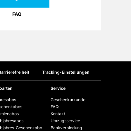
FAQ
Barrierefreiheit
Tracking-Einstellungen
oarten
Service
hresabos
Geschenkurkunde
schenkabos
FAQ
ämienabos
Kontakt
lbjahresabos
Umzugsservice
lbjahres-Geschenkabo
Bankverbindung