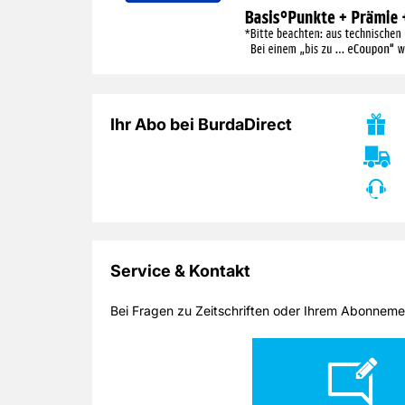
um die neuesten Trends
wertvollen Tipps, die Ih
und Entwicklungen der
den Überblick im Ferns
Automobilbranche.
Dschungel erleichtern.
Ihr Abo bei BurdaDirect
Service & Kontakt
Bei Fragen zu Zeitschriften oder Ihrem Abonnemen