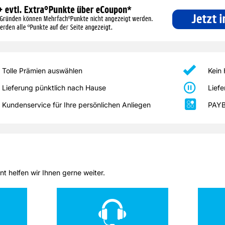
nen
Kaufentscheidungen, ideal
Trends auf dem
und
eh-
für alle, die Wert auf
Laufenden. Lassen Sie
Ber
Umwelt und Qualität legen.
sich von spannenden
lief
Geschichten und
Fre
exklusiven Reportagen
wer
begeistern.
Rep
abw
Unt
abz
Tolle Prämien auswählen
Kein
Lieferung pünktlich nach Hause
Liefe
Kundenservice für Ihre persönlichen Anliegen
PAYB
t helfen wir Ihnen gerne weiter.