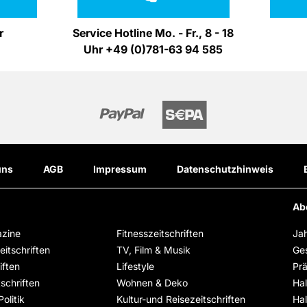
r
Service Hotline Mo. - Fr., 8 - 18
Uhr +49 (0)781-63 94 585
uns
AGB
Impressum
Datenschutzhinweis
Ab
zine
Fitnesszeitschriften
Ja
itschriften
TV, Film & Musik
Ge
iften
Lifestyle
Pr
schriften
Wohnen & Deko
Ha
olitik
Kultur-und Reisezeitschriften
Ha