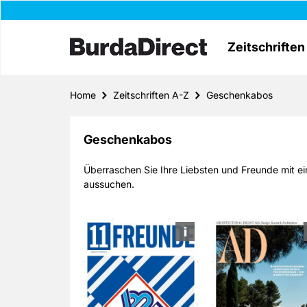
Zeitschriften
Home
Zeitschriften A-Z
Geschenkabos
Geschenkabos
Überraschen Sie Ihre Liebsten und Freunde mit e
aussuchen.