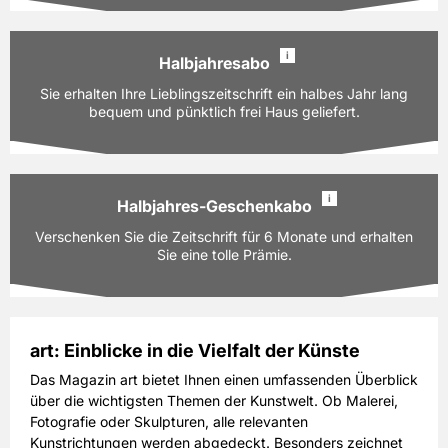
PAYBACK:
110 Basispunkte
216,00 EUR
Preis
i
inkl. gesetzl. MwSt. & Versand
Halbjahresabo
Ausgaben:
12 Hefte für je z.Zt. 18,00 EUR
Sie erhalten Ihre Lieblingszeitschrift ein halbes Jahr lang
Prämie auswählen
Laufzeit:
bequem und pünktlich frei Haus geliefert.
12 Monate
PAYBACK:
110 Basispunkte
216,00 EUR
Preis
i
inkl. gesetzl. MwSt. & Versand
Halbjahres-Geschenkabo
Ausgaben:
6 Hefte für je z.Zt. 18,00 EUR
Verschenken Sie die Zeitschrift für 6 Monate und erhalten
Prämie auswählen
Laufzeit:
6 Monate
Sie eine tolle Prämie.
PAYBACK:
60 Basispunkte
108,00 EUR
Preis
inkl. gesetzl. MwSt. & Versand
art: Einblicke in die Vielfalt der Künste
Ausgaben:
6 Hefte für je z.Zt. 18,00 EUR
Das Magazin art bietet Ihnen einen umfassenden Überblick
Prämie auswählen
Laufzeit:
6 Monate
über die wichtigsten Themen der Kunstwelt. Ob Malerei,
Fotografie oder Skulpturen, alle relevanten
PAYBACK:
60 Basispunkte
Kunstrichtungen werden abgedeckt. Besonders zeichnet