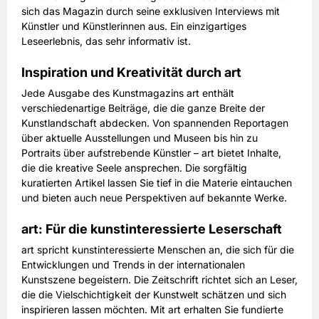
108,00 EUR
sich das Magazin durch seine exklusiven Interviews mit
Preis
Künstler und Künstlerinnen aus. Ein einzigartiges
inkl. gesetzl. MwSt. & Versand
Leseerlebnis, das sehr informativ ist.
Prämie auswählen
Inspiration und Kreativität durch art
Jede Ausgabe des Kunstmagazins art enthält
verschiedenartige Beiträge, die die ganze Breite der
Kunstlandschaft abdecken. Von spannenden Reportagen
über aktuelle Ausstellungen und Museen bis hin zu
Portraits über aufstrebende Künstler – art bietet Inhalte,
die die kreative Seele ansprechen. Die sorgfältig
kuratierten Artikel lassen Sie tief in die Materie eintauchen
und bieten auch neue Perspektiven auf bekannte Werke.
art: Für die kunstinteressierte Leserschaft
art spricht kunstinteressierte Menschen an, die sich für die
Entwicklungen und Trends in der internationalen
Kunstszene begeistern. Die Zeitschrift richtet sich an Leser,
die die Vielschichtigkeit der Kunstwelt schätzen und sich
inspirieren lassen möchten. Mit art erhalten Sie fundierte