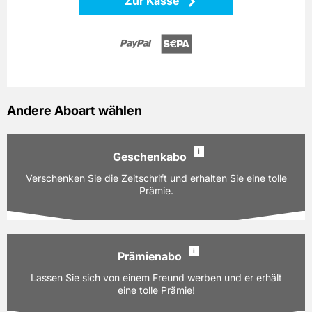
Zur Kasse
Andere Aboart wählen
i
Geschenkabo
Verschenken Sie die Zeitschrift und erhalten Sie eine tolle
Prämie.
i
Prämienabo
Ausgaben:
12 Hefte für je z.Zt. 18,00 EUR
Lassen Sie sich von einem Freund werben und er erhält
Laufzeit:
12 Monate
eine tolle Prämie!