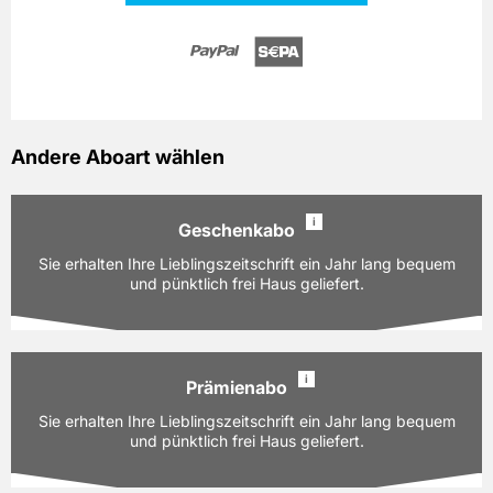
Andere Aboart wählen
i
Geschenkabo
Sie erhalten Ihre Lieblingszeitschrift ein Jahr lang bequem
und pünktlich frei Haus geliefert.
i
Prämienabo
Ausgaben:
9 Hefte für je z.Zt. 6,60 EUR
Sie erhalten Ihre Lieblingszeitschrift ein Jahr lang bequem
Laufzeit:
und pünktlich frei Haus geliefert.
12 Monate
PAYBACK:
30 Basispunkte