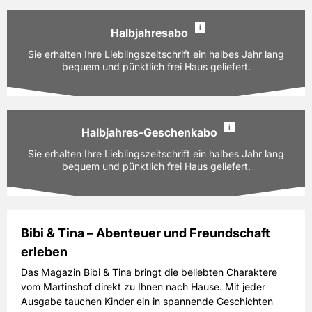
59,40 EUR
Preis
i
inkl. gesetzl. MwSt. & Versand
Halbjahresabo
Ausgaben:
9 Hefte für je z.Zt. 6,60 EUR
Sie erhalten Ihre Lieblingszeitschrift ein halbes Jahr lang
Prämie auswählen
Laufzeit:
bequem und pünktlich frei Haus geliefert.
12 Monate
PAYBACK:
30 Basispunkte
59,40 EUR
Preis
i
inkl. gesetzl. MwSt. & Versand
Halbjahres-Geschenkabo
Ausgaben:
4 Hefte für je z.Zt. 6,60 EUR
Sie erhalten Ihre Lieblingszeitschrift ein halbes Jahr lang
Prämie auswählen
Laufzeit:
bequem und pünktlich frei Haus geliefert.
6 Monate
PAYBACK:
20 Basispunkte
26,40 EUR
Preis
inkl. gesetzl. MwSt. & Versand
Bibi & Tina – Abenteuer und Freundschaft
erleben
Ausgaben:
4 Hefte für je z.Zt. 6,60 EUR
Prämie auswählen
Laufzeit:
6 Monate
Das Magazin Bibi & Tina bringt die beliebten Charaktere
vom Martinshof direkt zu Ihnen nach Hause. Mit jeder
PAYBACK:
20 Basispunkte
Ausgabe tauchen Kinder ein in spannende Geschichten