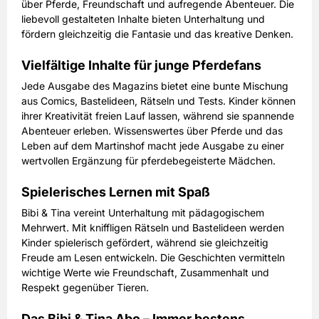
26,40 EUR
Preis
über Pferde, Freundschaft und aufregende Abenteuer. Die
inkl. gesetzl. MwSt. & Versand
liebevoll gestalteten Inhalte bieten Unterhaltung und
fördern gleichzeitig die Fantasie und das kreative Denken.
Prämie auswählen
Vielfältige Inhalte für junge Pferdefans
Jede Ausgabe des Magazins bietet eine bunte Mischung
aus Comics, Bastelideen, Rätseln und Tests. Kinder können
ihrer Kreativität freien Lauf lassen, während sie spannende
Abenteuer erleben. Wissenswertes über Pferde und das
Leben auf dem Martinshof macht jede Ausgabe zu einer
wertvollen Ergänzung für pferdebegeisterte Mädchen.
Spielerisches Lernen mit Spaß
Bibi & Tina vereint Unterhaltung mit pädagogischem
Mehrwert. Mit kniffligen Rätseln und Bastelideen werden
Kinder spielerisch gefördert, während sie gleichzeitig
Freude am Lesen entwickeln. Die Geschichten vermitteln
wichtige Werte wie Freundschaft, Zusammenhalt und
Respekt gegenüber Tieren.
Das Bibi & Tina Abo – Immer bestens