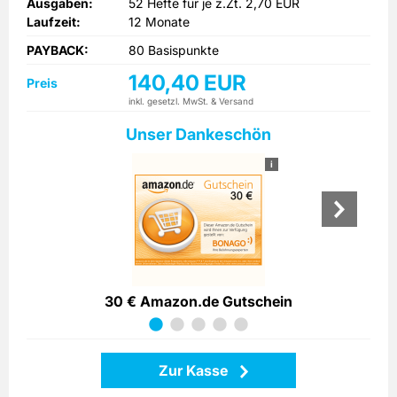
Ausgaben:
52 Hefte für je z.Zt. 2,70 EUR
Laufzeit:
12 Monate
PAYBACK:
80 Basispunkte
140,40 EUR
Preis
inkl. gesetzl. MwSt. & Versand
Unser Dankeschön
i
30 € Amazon.de Gutschein
Zur Kasse