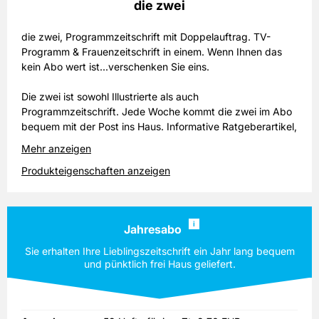
die zwei
die zwei, Programmzeitschrift mit Doppelauftrag. TV-
Programm & Frauenzeitschrift in einem. Wenn Ihnen das
kein Abo wert ist...verschenken Sie eins.
Die zwei ist sowohl Illustrierte als auch
Programmzeitschrift. Jede Woche kommt die zwei im Abo
bequem mit der Post ins Haus. Informative Ratgeberartikel,
spannende Rätselseiten und topaktuelle Reportagen über
Mehr anzeigen
Stars aus Film, TV und Musikszene sorgen für
Produkteigenschaften anzeigen
abwechslungsreichen Lesegenuss. Auch
Fortsetzungsgeschichten können Leserinnen und Leser
fortlaufend verfolgen, wenn sie die zwei im Abonnement
beziehen. Attraktive Prämien erhält der Vermittler eines
i
Jahresabo
Abonnenten für ein Prämienabo. Interessant für jeden, der
die zwei zunächst ausprobieren möchte, ist das Miniabo.
Sie erhalten Ihre Lieblingszeitschrift ein Jahr lang bequem
Der Leser erhält ein Dankeschöngeschenk, das er behalten
und pünktlich frei Haus geliefert.
darf, auch wenn er das Zeitschriften Abonnement nicht
verlängert. Bleiben Sie up to date mit einem Halbjahres-
oder Jahresabo der Zeitschrift die zwei.