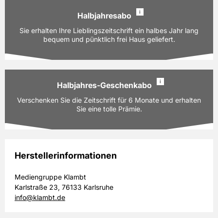
140,40 EUR
Preis
i
inkl. gesetzl. MwSt. & Versand
Halbjahresabo
Ausgaben:
52 Hefte für je z.Zt. 2,70 EUR
Sie erhalten Ihre Lieblingszeitschrift ein halbes Jahr lang
Prämie auswählen
Laufzeit:
bequem und pünktlich frei Haus geliefert.
12 Monate
PAYBACK:
80 Basispunkte
140,40 EUR
Preis
i
inkl. gesetzl. MwSt. & Versand
Halbjahres-Geschenkabo
Ausgaben:
26 Hefte für je z.Zt. 2,70 EUR
Verschenken Sie die Zeitschrift für 6 Monate und erhalten
Prämie auswählen
Laufzeit:
6 Monate
Sie eine tolle Prämie.
PAYBACK:
40 Basispunkte
70,20 EUR
Preis
inkl. gesetzl. MwSt. & Versand
Herstellerinformationen
Ausgaben:
26 Hefte für je z.Zt. 2,70 EUR
Mediengruppe Klambt
Prämie auswählen
Laufzeit:
6 Monate
Karlstraße 23, 76133 Karlsruhe
PAYBACK:
40 Basispunkte
info@klambt.de
70,20 EUR
Preis