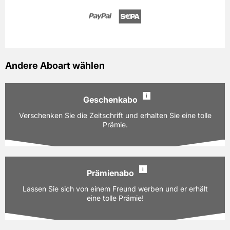
Andere Aboart wählen
i
Geschenkabo
Verschenken Sie die Zeitschrift und erhalten Sie eine tolle
Prämie.
i
Prämienabo
Ausgaben:
52 Hefte für je z.Zt. 2,70 EUR
Lassen Sie sich von einem Freund werben und er erhält
Laufzeit:
12 Monate
eine tolle Prämie!
PAYBACK:
80 Basispunkte