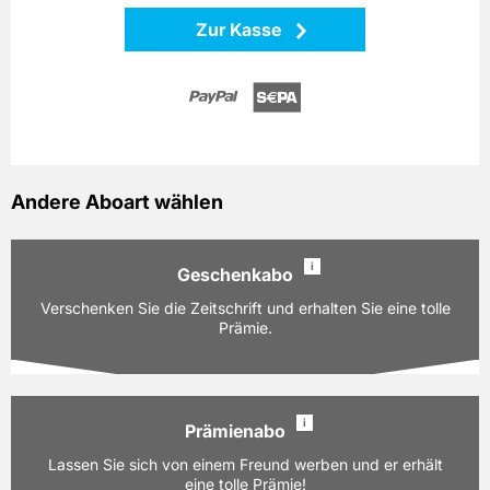
Zur Kasse
Andere Aboart wählen
i
Geschenkabo
Verschenken Sie die Zeitschrift und erhalten Sie eine tolle
Prämie.
i
Prämienabo
Ausgaben:
12 Hefte für je z.Zt. 10,50 EUR
Lassen Sie sich von einem Freund werben und er erhält
Laufzeit:
12 Monate
eine tolle Prämie!