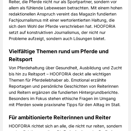
Reiter, die Pferde nicht nur als Sportpartner, sondern vor
PAYBACK:
40 Basispunkte
allem als fühlende Lebewesen betrachten. Mit einem hohen
63,00 EUR
Preis
redaktionellen Anspruch vereint das Magazin fundierten
inkl. gesetzl. MwSt. & Versand
Fachjournalismus mit einer wertorientierten Haltung, die
sich dem Wohl der Pferde verschrieben hat. HOOFORIA
setzt auf konstruktiven Journalismus, der nicht nur
Prämie auswählen
Probleme aufzeigt, sondern auch Lösungen bietet.
Vielfältige Themen rund um Pferde und
Reitsport
Von Pferdehaltung über Gesundheit, Ausbildung und Zucht
bis hin zu Reitsport – HOOFORIA deckt alle wichtigen
Themen für Pferdeliebhaber ab. Emotional erzählte
Reportagen und persönliche Geschichten von Reiterinnen
und Reitern ergänzen die fundierten Hintergrundberichte.
Besonders im Fokus stehen ethische Fragen im Umgang
mit Pferden sowie praxisnahe Tipps für den Alltag im Stall.
Für ambitionierte Reiterinnen und Reiter
HOOFORIA richtet sich an alle, die nicht nur reiten, sondern