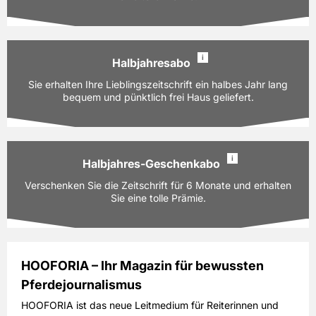
PAYBACK:
70 Basispunkte
126,00 EUR
Preis
i
inkl. gesetzl. MwSt. & Versand
Halbjahresabo
Ausgaben:
12 Hefte für je z.Zt. 10,50 EUR
Sie erhalten Ihre Lieblingszeitschrift ein halbes Jahr lang
Prämie auswählen
Laufzeit:
bequem und pünktlich frei Haus geliefert.
12 Monate
PAYBACK:
70 Basispunkte
126,00 EUR
Preis
i
inkl. gesetzl. MwSt. & Versand
Halbjahres-Geschenkabo
Ausgaben:
6 Hefte für je z.Zt. 10,50 EUR
Verschenken Sie die Zeitschrift für 6 Monate und erhalten
Prämie auswählen
Laufzeit:
6 Monate
Sie eine tolle Prämie.
PAYBACK:
40 Basispunkte
63,00 EUR
Preis
inkl. gesetzl. MwSt. & Versand
HOOFORIA – Ihr Magazin für bewussten
Pferdejournalismus
Ausgaben:
6 Hefte für je z.Zt. 10,50 EUR
Prämie auswählen
Laufzeit:
6 Monate
HOOFORIA ist das neue Leitmedium für Reiterinnen und