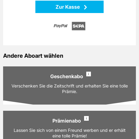
Zur Kasse
Andere Aboart wählen
i
Geschenkabo
Verschenken Sie die Zeitschrift und erhalten Sie eine tolle
Prämie.
i
Prämienabo
Ausgaben:
5 Hefte für je z.Zt. 6,30 EUR
Lassen Sie sich von einem Freund werben und er erhält
Laufzeit:
12 Monate
eine tolle Prämie!