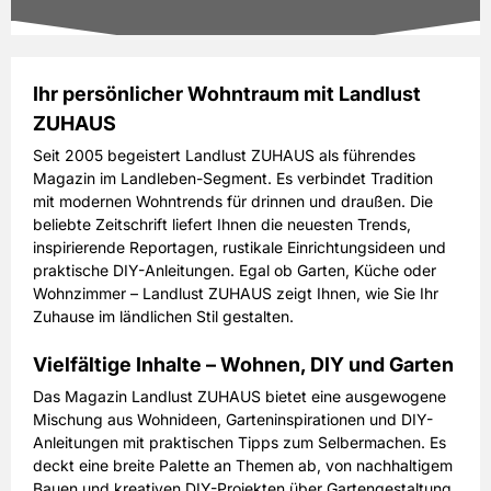
PAYBACK:
20 Basispunkte
31,50 EUR
Preis
inkl. gesetzl. MwSt. & Versand
Ihr persönlicher Wohntraum mit Landlust
ZUHAUS
Ausgaben:
5 Hefte für je z.Zt. 6,30 EUR
Prämie auswählen
Laufzeit:
12 Monate
Seit 2005 begeistert Landlust ZUHAUS als führendes
Magazin im Landleben-Segment. Es verbindet Tradition
PAYBACK:
20 Basispunkte
mit modernen Wohntrends für drinnen und draußen. Die
31,50 EUR
Preis
beliebte Zeitschrift liefert Ihnen die neuesten Trends,
inkl. gesetzl. MwSt. & Versand
inspirierende Reportagen, rustikale Einrichtungsideen und
praktische DIY-Anleitungen. Egal ob Garten, Küche oder
Wohnzimmer – Landlust ZUHAUS zeigt Ihnen, wie Sie Ihr
Prämie auswählen
Zuhause im ländlichen Stil gestalten.
Vielfältige Inhalte – Wohnen, DIY und Garten
Das Magazin Landlust ZUHAUS bietet eine ausgewogene
Mischung aus Wohnideen, Garteninspirationen und DIY-
Anleitungen mit praktischen Tipps zum Selbermachen. Es
deckt eine breite Palette an Themen ab, von nachhaltigem
Bauen und kreativen DIY-Projekten über Gartengestaltung