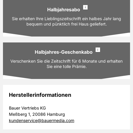
166,40 EUR
Preis
i
inkl. gesetzl. MwSt. & Versand
Halbjahresabo
Ausgaben:
52 Hefte für je z.Zt. 3,20 EUR
Sie erhalten Ihre Lieblingszeitschrift ein halbes Jahr lang
Prämie auswählen
Laufzeit:
bequem und pünktlich frei Haus geliefert.
12 Monate
PAYBACK:
90 Basispunkte
166,40 EUR
Preis
i
inkl. gesetzl. MwSt. & Versand
Halbjahres-Geschenkabo
Ausgaben:
26 Hefte für je z.Zt. 3,20 EUR
Verschenken Sie die Zeitschrift für 6 Monate und erhalten
Prämie auswählen
Laufzeit:
6 Monate
Sie eine tolle Prämie.
PAYBACK:
50 Basispunkte
83,20 EUR
Preis
inkl. gesetzl. MwSt. & Versand
Herstellerinformationen
Ausgaben:
26 Hefte für je z.Zt. 3,20 EUR
Bauer Vertriebs KG
Prämie auswählen
Laufzeit:
6 Monate
Meßberg 1, 20086 Hamburg
PAYBACK:
50 Basispunkte
kundenservice@bauermedia.com
83,20 EUR
Preis