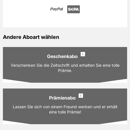
Andere Aboart wählen
i
Geschenkabo
Verschenken Sie die Zeitschrift und erhalten Sie eine tolle
Prämie.
i
Prämienabo
Ausgaben:
52 Hefte für je z.Zt. 3,20 EUR
Lassen Sie sich von einem Freund werben und er erhält
Laufzeit:
12 Monate
eine tolle Prämie!
PAYBACK:
90 Basispunkte