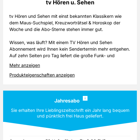
tv Hören u. Sehen
tv Hören und Sehen mit einst bekannten Klassikern wie
dem Maus-Suchspiel, Kreuzworträtsel & Horoskop der
Woche und die Abo-Sterne stehen immer gut.
Wissen, was läuft? Mit einem TV Hören und Sehen
Abonnement wird Ihnen kein Sendertermin mehr entgehen.
Auf zehn Seiten pro Tag liefert die große Funk- und
Fernsehzeitschrift einen Blick auf sämtliche
Mehr anzeigen
Programminhalte deutscher Radio- und Fernsehsender,
Produkteigenschaften anzeigen
inklusive Filmtipps mit Kritiken und Bewertungen. Farblich
markierte Programmsparten mit getrenntem Kinder- und
Familienteil sowie ein spezieller Krimifinder sorgen für die
schnelle Sieben-Tage-Übersicht. Den Leseteil der Abo-
i
Jahresabo
Zeitschrift füllen spannende Hintergrundgeschichten zu
Film- und Fernsehproduktionen, Serienstars und TV-Shows
Sie erhalten Ihre Lieblingszeitschrift ein Jahr lang bequem
sowie interessante Reportagen prominenter Autoren und
und pünktlich frei Haus geliefert.
Ratgeber zu unterschiedlichsten Themen wie Reisen,
Gesundheit, Finanzen oder Tiere. Ein Rätselteil, Cartoons
des berühmten Cartoonisten Uli Stein und die