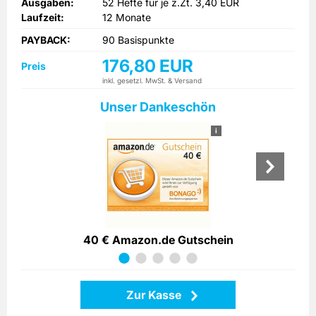
Ausgaben:
52 Hefte für je z.Zt. 3,40 EUR
Laufzeit:
12 Monate
PAYBACK:
90 Basispunkte
176,80 EUR
Preis
inkl. gesetzl. MwSt. & Versand
Unser Dankeschön
i
40 € Amazon.de Gutschein
Zur Kasse