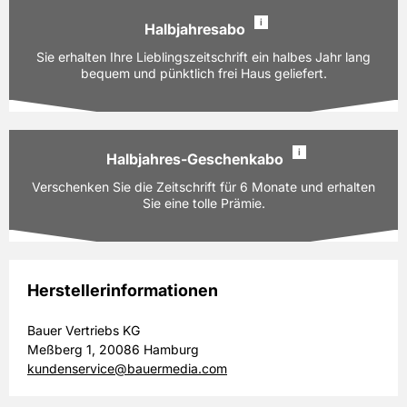
176,80 EUR
Preis
i
inkl. gesetzl. MwSt. & Versand
Halbjahresabo
Ausgaben:
52 Hefte für je z.Zt. 3,40 EUR
Sie erhalten Ihre Lieblingszeitschrift ein halbes Jahr lang
Prämie auswählen
Laufzeit:
bequem und pünktlich frei Haus geliefert.
12 Monate
PAYBACK:
90 Basispunkte
176,80 EUR
Preis
i
inkl. gesetzl. MwSt. & Versand
Halbjahres-Geschenkabo
Ausgaben:
26 Hefte für je z.Zt. 3,40 EUR
Verschenken Sie die Zeitschrift für 6 Monate und erhalten
Prämie auswählen
Laufzeit:
6 Monate
Sie eine tolle Prämie.
PAYBACK:
50 Basispunkte
88,40 EUR
Preis
inkl. gesetzl. MwSt. & Versand
Herstellerinformationen
Ausgaben:
26 Hefte für je z.Zt. 3,40 EUR
Bauer Vertriebs KG
Prämie auswählen
Laufzeit:
6 Monate
Meßberg 1, 20086 Hamburg
PAYBACK:
50 Basispunkte
kundenservice@bauermedia.com
88,40 EUR
Preis