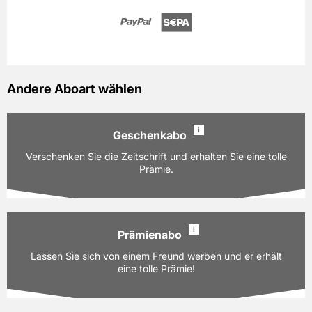
Andere Aboart wählen
i
Geschenkabo
Verschenken Sie die Zeitschrift und erhalten Sie eine tolle
Prämie.
i
Prämienabo
Ausgaben:
52 Hefte für je z.Zt. 3,40 EUR
Lassen Sie sich von einem Freund werben und er erhält
Laufzeit:
12 Monate
eine tolle Prämie!
PAYBACK:
90 Basispunkte