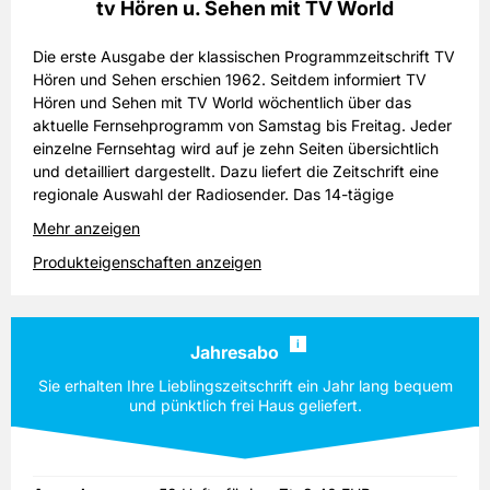
tv Hören u. Sehen mit TV World
Die erste Ausgabe der klassischen Programmzeitschrift TV
Hören und Sehen erschien 1962. Seitdem informiert TV
Hören und Sehen mit TV World wöchentlich über das
aktuelle Fernsehprogramm von Samstag bis Freitag. Jeder
einzelne Fernsehtag wird auf je zehn Seiten übersichtlich
und detailliert dargestellt. Dazu liefert die Zeitschrift eine
regionale Auswahl der Radiosender. Das 14-tägige
Premiere-Programm liegt als separates Heft mit über 60
Mehr anzeigen
Seiten bei.
Produkteigenschaften anzeigen
Erhalten Sie mehr Hintergrundinformationen über aktuelle
Spielfilme, Reisedokumentationen, Kinder- und Naturfilme.
Gesundheits- und Finanztipps, leckere Kochrezepte, sowie
i
Jahresabo
Berichte über Traumreisen und Insidertipps von Hotels
machen diese Programmzeitschrift so besonders. Auf der
Sie erhalten Ihre Lieblingszeitschrift ein Jahr lang bequem
letzten Seite finden Sie die Cartoons mit der traditionellen
und pünktlich frei Haus geliefert.
"Maus-Suche". Finden Sie die Maus und gewinnen Sie tolle
Preise! Bestellen Sie jetzt Ihr TV Hören und Sehen mit TV
World Abonnement und Sie sind immer bestens informiert!