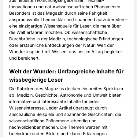
aus neuesten Forschungsergebnissen, Technik-
34,80 EUR
Preis
Innovationen und naturwissenschaftlichen Phänomenen.
inkl. gesetzl. MwSt. & Versand
Besonders ist das Magazin durch seine Fähigkeit,
anspruchsvolle Themen klar und spannend aufzubereiten –
eine einzigartige Wissensquelle für Leser, die mehr über
Prämie auswählen
die Welt erfahren möchten. Ob wissenschaftliche
Durchbrüche in der Medizin, technologische Erfindungen
oder erstaunliche Entdeckungen der Natur: Welt der
Wunder inspiriert mit Wissen, das uns im Alltag begleitet
und bereichert.
Welt der Wunder: Umfangreiche Inhalte für
wissbegierige Leser
Die Rubriken des Magazins decken ein breites Spektrum
ab: Medizin, Geschichte, Astronomie und Umwelt bieten
informative und interessante Inhalte für jedes
Wissensinteresse. Jeder Artikel überzeugt durch
anschauliche Beispiele und spannende Geschichten, die
wissenschaftliche Phänomene lebendig und
nachvollziehbar machen. Die Themen werden mit
beeindruckenden Bildern und klaren Erklärungen