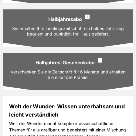
PAYBACK:
40 Basispunkte
69,60 EUR
Preis
i
inkl. gesetzl. MwSt. & Versand
Halbjahresabo
Ausgaben:
12 Hefte für je z.Zt. 5,80 EUR
Sie erhalten Ihre Lieblingszeitschrift ein halbes Jahr lang
Prämie auswählen
Laufzeit:
bequem und pünktlich frei Haus geliefert.
12 Monate
PAYBACK:
40 Basispunkte
69,60 EUR
Preis
i
inkl. gesetzl. MwSt. & Versand
Halbjahres-Geschenkabo
Ausgaben:
6 Hefte für je z.Zt. 5,80 EUR
Verschenken Sie die Zeitschrift für 6 Monate und erhalten
Prämie auswählen
Laufzeit:
6 Monate
Sie eine tolle Prämie.
PAYBACK:
20 Basispunkte
34,80 EUR
Preis
inkl. gesetzl. MwSt. & Versand
Welt der Wunder: Wissen unterhaltsam und
leicht verständlich
Ausgaben:
6 Hefte für je z.Zt. 5,80 EUR
Prämie auswählen
Laufzeit:
6 Monate
Welt der Wunder macht komplexe wissenschaftliche
Themen für alle greifbar und begeistert mit einer Mischung
PAYBACK:
20 Basispunkte