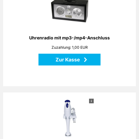
Echt Retro! Optisch orientiert am Look der 60er aber
technisch absolut 21. Jahrhundert. Hochmodernes
Uhrenradio in edlem Holzdesign mit AM/FM-Tuner,
integriertem Anschluss für alle gängigen MP3- und MP4-
Player sowie Weckfunktion. Maße: 20,3 x 10,4 x 9,0 cm
Uhrenradio mit mp3-/mp4-Anschluss
Zurück
Zuzahlung: 1,00 EUR
Zur Kasse
i
Stabmixer
Das Küchengerät ist universell und flexibel einsetzbar. Egal
ob es sich dabei um Aufgaben wie das Zerkleinern oder
Hacken von Fleisch und Gemüse handelt, oder um das
Quirlen von Saucen, Cremes oder Mayonnaisen, der
Stabmixer liegt Ihnen sicher in der Hand und erledigt seine