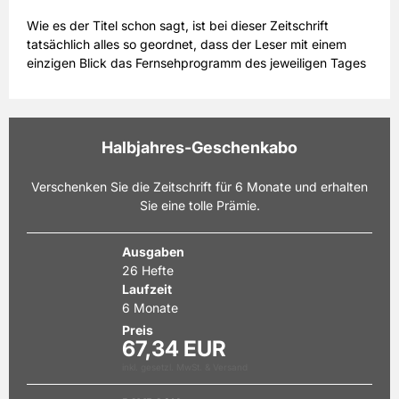
Wie es der Titel schon sagt, ist bei dieser Zeitschrift
tatsächlich alles so geordnet, dass der Leser mit einem
einzigen Blick das Fernsehprogramm des jeweiligen Tages
ohne Umblättern zu den einzelnen Sendern leicht einsehen
kann. Übersichtlich und ohne große Umständlichkeiten ist
die Familienzeitschrift Auf einen Blick aufgebaut. Beziehen
Sie Auf einen Blick im Abo und freuen Sie sich auf
Halbjahres-Geschenkabo
bequemen Service und finanzielle Vorteile. Auf einen Blick
bietet eine Fülle familienbezogener Themen sowie
Verschenken Sie die Zeitschrift für 6 Monate und erhalten
praktische Ratgeber zu Themen des Alltags und Rätsel
Sie eine tolle Prämie.
verschiedener Art und ist somit eine Zeitschrift für die
ganze Familie. Auf einen Blick gibt es zum Kennenlernen
als Miniabo, aber auch als Halbjahresabo und Jahresabo.
Ausgaben
Mit einem Geschenkeabo können Sie auch andere mit dem
26 Hefte
Fernsehmagazin beglücken.
Laufzeit
6 Monate
Preis
67,34 EUR
inkl. gesetzl. MwSt. & Versand