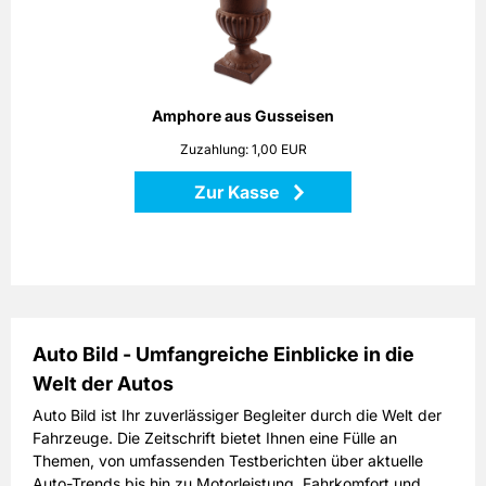
Die klassische Form und das angerostete Gusseisen
erinnern an mediterrane Gärten. Setzen Sie mit dieser
Amphore sowohl Pflanzen als auch Dekorationen stilvoll in
Szene!
Höhe: 25 cm
Amphore aus Gusseisen
Maße: 18 x 18 x 25 cm
Zuzahlung: 1,00 EUR
Material: Gusseisen
Zur Kasse
Zurück
Auto Bild - Umfangreiche Einblicke in die
Welt der Autos
Auto Bild ist Ihr zuverlässiger Begleiter durch die Welt der
Fahrzeuge. Die Zeitschrift bietet Ihnen eine Fülle an
Themen, von umfassenden Testberichten über aktuelle
Auto-Trends bis hin zu Motorleistung, Fahrkomfort und