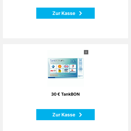
Zur Kasse
i
30 € TankBON
Bezahlen Sie einfach mit dem Bonago-Tankgutschein. Der
Bonago-Tankgutschein ist einlösbar per Telefon, Postalisch
oder Internet gegen Gutschein an zahlreichen
Partnertankstellen in ganz Deutschland.
30 € TankBON
Zurück
Zur Kasse