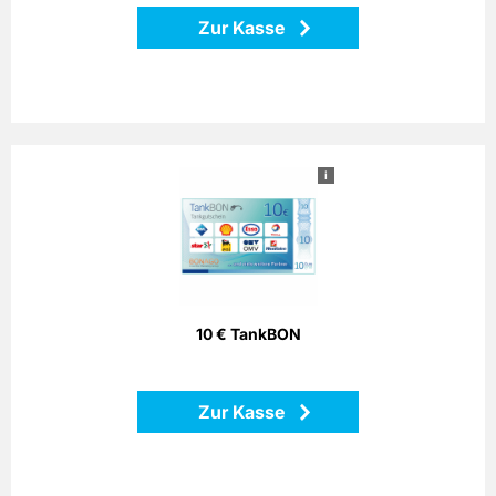
Zurück
Zur Kasse
i
10 € TankBON
Bezahlen Sie einfach mit dem Bonago-Tankgutschein. Der
Bonago-Tankgutschein ist einlösbar per Telefon, Postalisch
oder Internet gegen Gutschein an zahlreichen
Partnertankstellen in ganz Deutschland.
10 € TankBON
Zurück
Zur Kasse