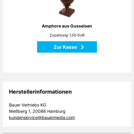
erinnern an mediterrane Gärten. Setzen Sie mit dieser
Amphore sowohl Pflanzen als auch Dekorationen stilvoll in
Szene!
Höhe: 25 cm
Amphore aus Gusseisen
Maße: 18 x 18 x 25 cm
Zuzahlung: 1,00 EUR
Material: Gusseisen
Zur Kasse
Zurück
Herstellerinformationen
Bauer Vertriebs KG
Meßberg 1, 20086 Hamburg
kundenservice@bauermedia.com