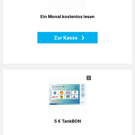
Zurück
Ein Monat kostenlos lesen
Zur Kasse
i
5 € TankBON
Bezahlen Sie einfach mit dem Bonago-Tankgutschein. Der
Bonago-Tankgutschein ist einlösbar per Telefon, Postalisch
oder Internet gegen Gutschein an zahlreichen
Partnertankstellen in ganz Deutschland.
5 € TankBON
Zurück