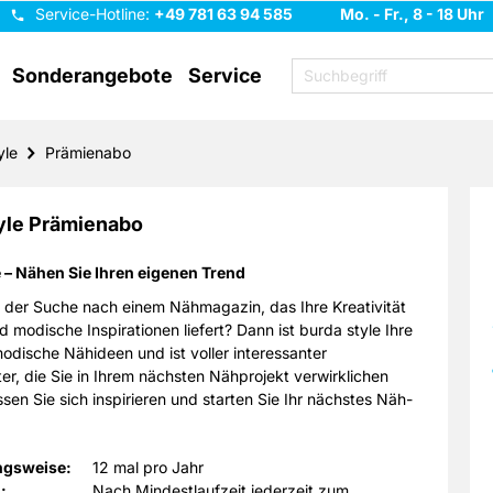
Service-Hotline:
+49 781 63 94 585
Mo. - Fr., 8 - 18 Uhr
Sonderangebote
Service
yle
Prämienabo
yle Prämienabo
e – Nähen Sie Ihren eigenen Trend
f der Suche nach einem Nähmagazin, das Ihre Kreativität
d modische Inspirationen liefert? Dann ist burda style Ihre
modische Nähideen und ist voller interessanter
er, die Sie in Ihrem nächsten Nähprojekt verwirklichen
sen Sie sich inspirieren und starten Sie Ihr nächstes Näh-
ngsweise:
12 mal pro Jahr
:
Nach Mindestlaufzeit jederzeit zum