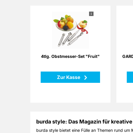
Maße: 11 x 15 x 2 cm
i
4tlg. Obstmesser-Set "Fruit"
Set bestehend aus:
Orangenmesser,
Zitronenschaber,
W
Fruchtfleischlöffel
Flac
und Apfelentkerner im
4tlg. Obstmesser-Set "Fruit"
Geschenkkarton.
Alle Messer mit praktischer
Aufhängöse. Material: Edelstahl,
Zur Kasse
ohne Deko.
Zurück
burda style: Das Magazin für kreativ
burda style bietet eine Fülle an Themen rund um 