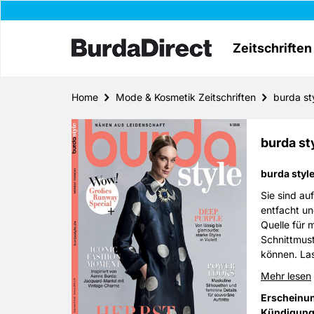
Zeitschriften
Home
Mode & Kosmetik Zeitschriften
burda st
burda st
burda styl
Sie sind au
entfacht un
Quelle für 
Schnittmust
können. Las
abenteuer!
Mehr lesen
Erscheinu
Kündigung