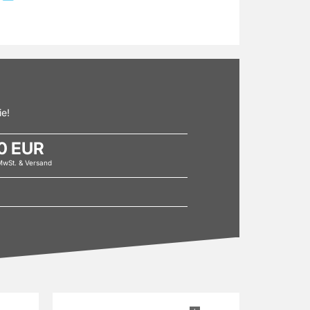
ie!
0 EUR
 MwSt. & Versand