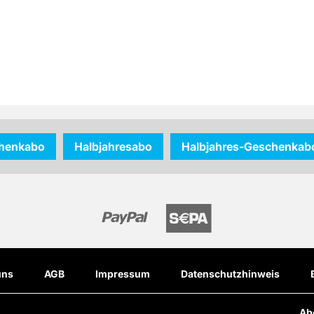
henkabo
Halbjahresabo
Halbjahres-Geschenkab
uns
AGB
Impressum
Datenschutzhinweis
Ab