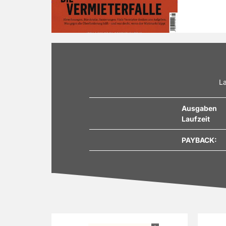
Mail. So bl
Bestellen S
Wirtschaft
Dann entsch
Ganzjahresa
Abo wird se
Ihnen nach 
auch versc
La
einer tolle
Ausgaben
Laufzeit
PAYBACK: