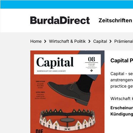
Zeitschriften
Home
Wirtschaft & Politik
Capital
Prämiena
Capital 
Capital - s
anstrengend
practice gef
Wirtschaft 
Wirtschafts
Erscheinu
Hintergrun
Kündigung
und Börse,
Leser von C
Freitag zus