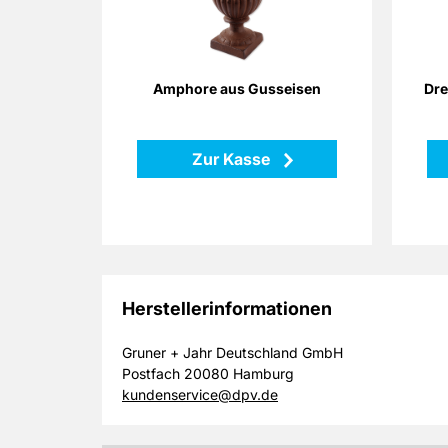
angerostete Gusseisen erinnern an
Ges
mediterrane Gärten. Setzen Sie mit
dieser Amphore sowohl Pflanzen
als auch Dekorationen stilvoll in
Szene!
Amphore aus Gusseisen
Dre
Höhe: 25 cm
Mas
Maße: 18 x 18 x 25 cm
Zur Kasse
Material: Gusseisen
Zurück
Herstellerinformationen
Gruner + Jahr Deutschland GmbH
Postfach 20080 Hamburg
kundenservice@dpv.de