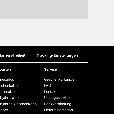
Barrierefreiheit
Tracking-Einstellungen
oarten
Service
hresabos
Geschenkurkunde
schenkabos
FAQ
ämienabos
Kontakt
lbjahresabos
Umzugsservice
lbjahres-Geschenkabo
Bankverbindung
Paper
Lieferreklamation