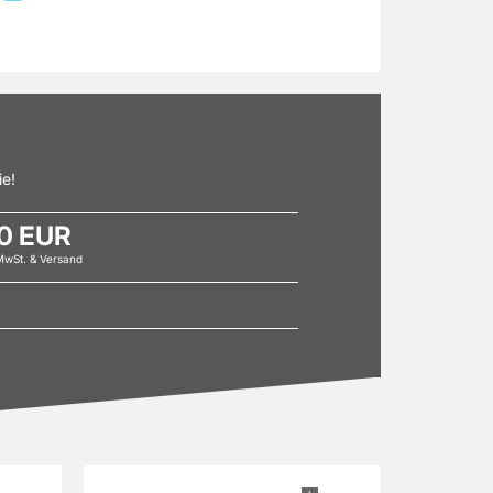
ie!
0 EUR
 MwSt. & Versand