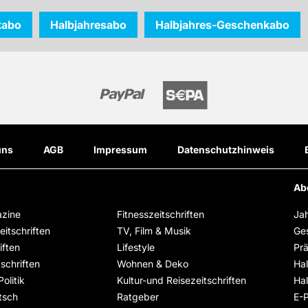
kabo
Halbjahresabo
Halbjahres-Geschenkabo
uns
AGB
Impressum
Datenschutzhinweis
Ab
zine
Fitnesszeitschriften
Ja
itschriften
TV, Film & Musik
Ge
iften
Lifestyle
Pr
schriften
Wohnen & Deko
Ha
olitik
Kultur-und Reisezeitschriften
Ha
tsch
Ratgeber
E-