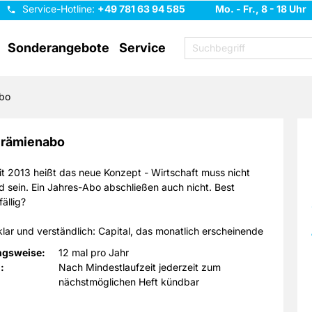
Service-Hotline:
+49 781 63 94 585
Mo. - Fr., 8 - 18 Uhr
Sonderangebote
Service
bo
Prämienabo
eit 2013 heißt das neue Konzept - Wirtschaft muss nicht
 sein. Ein Jahres-Abo abschließen auch nicht. Best
ällig?
klar und verständlich: Capital, das monatlich erscheinende
magazin, liefert Ihnen auf höchstem Niveau aktuelle
ngsweise:
12 mal pro Jahr
dberichte und Reportagen zu Unternehmen, Finanzfakten
:
Nach Mindestlaufzeit jederzeit zum
 aber auch Wissenswertes zu Steuerfragen und Recht. Als
nächstmöglichen Heft kündbar
apital im Abo erhalten Sie mit dem CAPITAL Investor jeden
ätzlich wertvolle Finanzinfos und topaktuelle News per E-