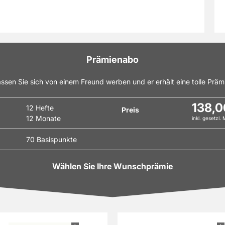
eiben Sie stets auf dem Laufenden! Machen Sie die Probe:
ie Capital im Miniabo und studieren Sie vier Monate lang
 pur zum kostengünstigen Vorzugspreis! Schon überzeugt?
eiden Sie sich doch für ein Halbjahres- oder
bo! Als Dank erhalten Sie eine wertvolle Prämie! Capital im
lbstverständlich jeden Monat frei Haus und pünktlich zu
Prämienabo
Hause geliefert. Gerne können Sie Capital im Abonnement
henken: Im Geschenkabo belohnen wir Sie ebenfalls mit
ssen Sie sich von einem Freund werben und er erhält eine tolle Präm
n Prämie aus dem Prämienshop!
138,0
12 Hefte
Preis
12 Monate
inkl. gesetzl.
70 Basispunkte
Wählen Sie Ihre Wunschprämie