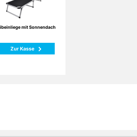
tänge aus Aluminiumrohren
regulierbares Sonnendach
verstellbares Rückenteil
zusammenfaltbar für
platzsparende Lagerung
ibeinliege mit Sonnendach
Farbe: schwarz
se: ca. 194,0 x 59,0 x 31,0
cm
Zur Kasse
Zurück