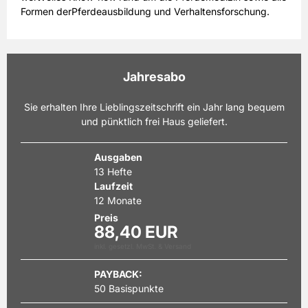
Formen der
Pferdeausbildung und Verhaltensforschung
.
Zielgruppe von CAVALLO sind Reiter aller Stilrichtungen,
Pferdebesitzer, Züchter und Fahrer. Als Marktführer
erreicht CAVALLO die anspruchsvollen und gut
Jahresabo
informierten Meinungsbildner, die sich aktuell und
praxisnah über sämtliche Facetten ihres Hobbys oder ihres
Sie erhalten Ihre Lieblingszeitschrift ein Jahr lang bequem
Berufes informieren wollen. Mit einem Abonnement von
und pünktlich frei Haus geliefert.
CAVALLO
verpassen Sie keine Ausgabe mehr.
Ausgaben
13 Hefte
Laufzeit
12 Monate
Preis
88,40 EUR
inkl. gesetzl. MwSt. & Versand
PAYBACK:
50 Basispunkte