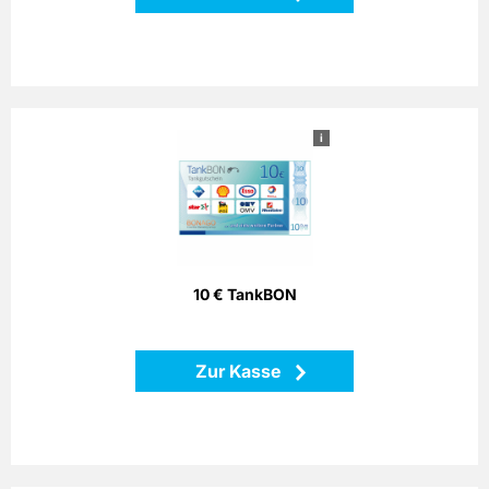
i
10 € TankBON
Bezahlen Sie einfach mit dem Bonago-Tankgutschein. Der
Bonago-Tankgutschein ist einlösbar per Telefon, Postalisch
oder Internet gegen Gutschein an zahlreichen
Partnertankstellen in ganz Deutschland.
10 € TankBON
Zurück
Zur Kasse