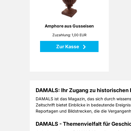
angerostete Gusseisen erinnern an
mediterrane Gärten. Setzen Sie mit
dieser Amphore sowohl Pflanzen
als auch Dekorationen stilvoll in
Szene!
Amphore aus Gusseisen
Zuzahlung: 1,00 EUR
Höhe: 25 cm
Maße: 18 x 18 x 25 cm
Zur Kasse
Material: Gusseisen
Zurück
DAMALS: Ihr Zugang zu historischen 
DAMALS ist das Magazin, das sich durch wissensc
Zeitschrift bietet Einblicke in bedeutende Ereigni
Reportagen und Bildstrecken, die die Vergangenh
DAMALS - Themenvielfalt für Geschic