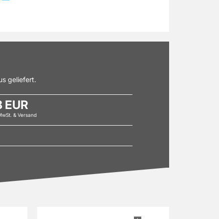
s geliefert.
8 EUR
 MwSt. & Versand