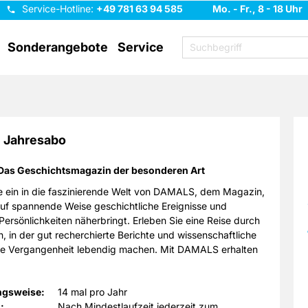
Service-Hotline:
+49 781 63 94 585
Mo. - Fr., 8 - 18 Uhr
Sonderangebote
Service
Jahresabo
Das Geschichtsmagazin der besonderen Art
e ein in die faszinierende Welt von DAMALS, dem Magazin,
uf spannende Weise geschichtliche Ereignisse und
 Persönlichkeiten näherbringt. Erleben Sie eine Reise durch
, in der gut recherchierte Berichte und wissenschaftliche
ie Vergangenheit lebendig machen. Mit DAMALS erhalten
ke in die historischen Zusammenhänge, die unsere
prägen. Lesen Sie exklusive Berichte mit beeindruckenden
ngsweise:
14 mal pro Jahr
n und erweitern Sie Ihr Wissen auf anspruchsvolle Weise.
:
Nach Mindestlaufzeit jederzeit zum