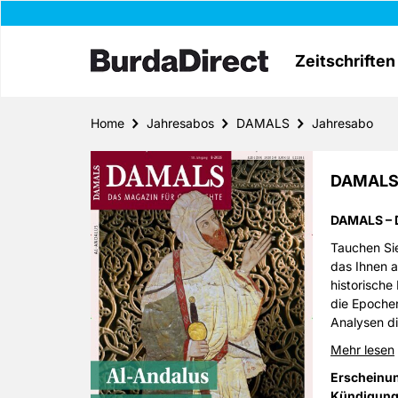
Zeitschriften
Home
Jahresabos
DAMALS
Jahresabo
DAMALS 
DAMALS – 
Tauchen Si
das Ihnen a
historische
die Epochen
Analysen d
Sie Einblic
Mehr lesen
Gegenwart 
Erscheinu
Bildstrecke
Kündigung