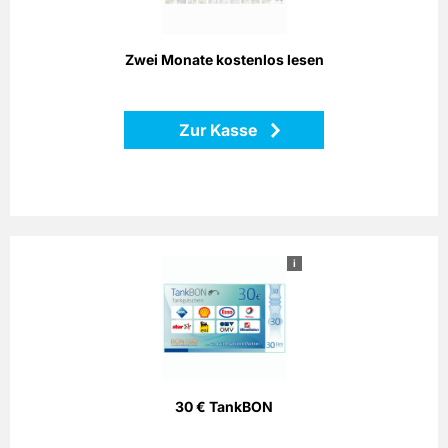
Zurück
Zwei Monate kostenlos lesen
Zur Kasse
i
30 € TankBON
Bezahlen Sie einfach mit dem Bonago-Tankgutschein. Der
Bonago-Tankgutschein ist einlösbar per Telefon, Postalisch
oder Internet gegen Gutschein an zahlreichen
Partnertankstellen in ganz Deutschland.
30 € TankBON
Zurück