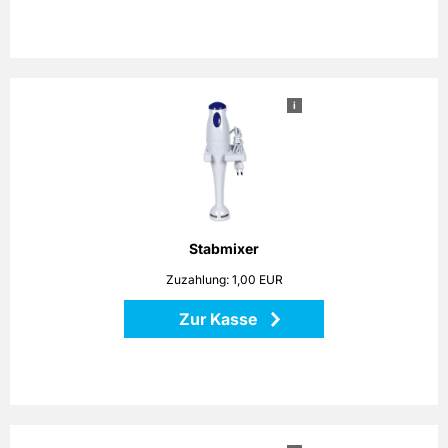
i
Stabmixer
Das Küchengerät ist universell und flexibel einsetzbar. Egal
ob es sich dabei um Aufgaben wie das Zerkleinern oder
Hacken von Fleisch und Gemüse handelt, oder um das
Quirlen von Saucen, Cremes oder Mayonnaisen, der
Stabmixer liegt Ihnen sicher in der Hand und erledigt seine
Aufgaben. Im Lieferumfang enthalten sind ein 500 ml
Stabmixer
Mixbecher und eine Wandhalterung. Leistung: 170 Watt
Zuzahlung: 1,00 EUR
Zur Kasse
Zurück