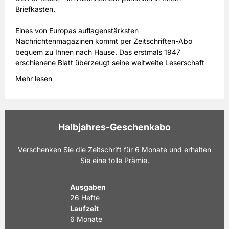
Briefkasten.
Eines von Europas auflagenstärksten
Nachrichtenmagazinen kommt per Zeitschriften-Abo
bequem zu Ihnen nach Hause. Das erstmals 1947
erschienene Blatt überzeugt seine weltweite Leserschaft
und versorgt sie mit investigativen Reportagen und
Mehr lesen
Hintergrundgeschichten aus Politik, Wirtschaft und
Wissenschaft.
DER SPIEGEL
ist das Leitmagazin für die Enthüllung
Halbjahres-Geschenkabo
politischer Affären & sorgt damit immer wieder selbst für
Schlagzeilen. Mit einem Spiegel-Abo sind Sie immer
bestens über aktuelle Wirtschaftsthemen, Natur, Technik,
Verschenken Sie die Zeitschrift für 6 Monate und erhalten
Karriere & Kultur informiert und damit direkt am Puls der
Sie eine tolle Prämie.
Zeit.
Ausgaben
Oder beziehen DER SPIEGEL ePaper und lesen Sie den
26 Hefte
SPIEGEL digital bequem auf Ihrem Smartphone oder Tablet
Laufzeit
- noch vor Erscheinen der Print-Ausgabe.
6 Monate