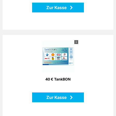
Zur Kasse
i
40 € TankBON
Bezahlen Sie einfach mit dem Bonago-Tankgutschein. Der
Bonago-Tankgutschein ist einlösbar per Telefon, Postalisch
oder Internet gegen Gutschein an zahlreichen
Partnertankstellen in ganz Deutschland.
40 € TankBON
Zurück
Zur Kasse