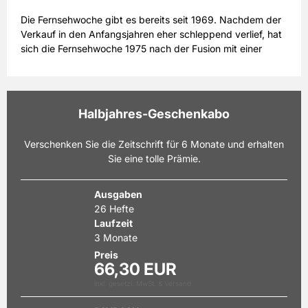
Die Fernsehwoche gibt es bereits seit 1969. Nachdem der
Verkauf in den Anfangsjahren eher schleppend verlief, hat
sich die Fernsehwoche 1975 nach der Fusion mit einer
anderen Fernsehzeitschrift am Markt fest etabliert und
wird heute vorwiegend im Fernsehwoche Abo gekauft. Die
Fernsehwoche zeichnet sich aus durch einen exklusiven
Themenmix aus und spricht damit vorwiegend Frauen und
Halbjahres-Geschenkabo
Familien als Zielgruppe an. Inspirierende
Erfahrungsberichte und spannende Sachthemen gehören
Verschenken Sie die Zeitschrift für 6 Monate und erhalten
ebenso zum Redaktionskonzept wie ein ausführlicher
Sie eine tolle Prämie.
Gesundheitsteil mit aktuellen Berichten aus der Medizin
und wertvollen Tipps für ein gesundes Leben. Die Leser
entscheiden sich für ein Fernsehwoche Abo, weil sie der
Ausgaben
Mix aus unterhaltsamen Reportagen,
26 Hefte
Verbraucherinformationen und einem hochwertig
Laufzeit
aufbereiteten Informationsteil über das Fernsehprogramm
3 Monate
begeistert. Auch Rätselfreunde beziehen die
Preis
Fernsehwoche im Abonnement und freuen sich über die
66,30 EUR
zahlreichen Preisausschreiben mit attraktiven Preisen. Zum
inkl. gesetzl. MwSt. & Versand
Kennenlernen gibt es die Fernsehwoche im Miniabo.