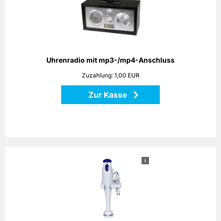
Echt Retro! Optisch orientiert am Look der 60er aber
technisch absolut 21. Jahrhundert. Hochmodernes
Uhrenradio in edlem Holzdesign mit AM/FM-Tuner,
integriertem Anschluss für alle gängigen MP3- und MP4-
Player sowie Weckfunktion. Maße: 20,3 x 10,4 x 9,0 cm
Uhrenradio mit mp3-/mp4-Anschluss
Zurück
Zuzahlung: 1,00 EUR
Zur Kasse
i
Stabmixer
Das Küchengerät ist universell und flexibel einsetzbar. Egal
ob es sich dabei um Aufgaben wie das Zerkleinern oder
Hacken von Fleisch und Gemüse handelt, oder um das
Quirlen von Saucen, Cremes oder Mayonnaisen, der
Stabmixer liegt Ihnen sicher in der Hand und erledigt seine