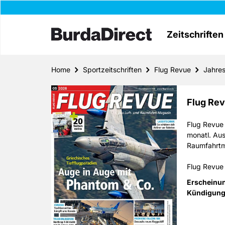
Zeitschriften
Home
Sportzeitschriften
Flug Revue
Jahre
Flug Re
Flug Revue
monatl. Aus
Raumfahrtm
Flug Revue i
Raumfahrt i
Erscheinu
Flugzeuge, 
Kündigung
Flughäfen 
und Indust
Sie monatli