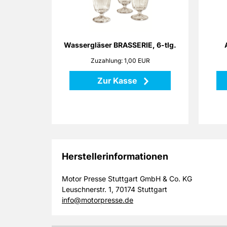
ange
Die Gläser BRASSERIE erinnern an
medit
Urlaub in der Provence. In ihnen
di
werden Wasser oder Wein ganz im
a
Stil der Franzosen serviert.
Wassergläser BRASSERIE, 6-tlg.
Zuzahlung: 1,00 EUR
Zurück
Zur Kasse
Herstellerinformationen
Motor Presse Stuttgart GmbH & Co. KG
Leuschnerstr. 1, 70174 Stuttgart
info@motorpresse.de