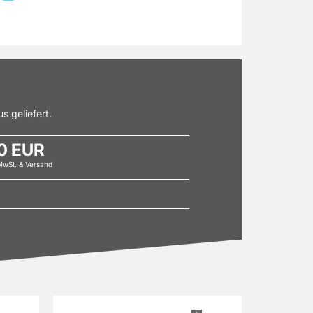
s geliefert.
0 EUR
 MwSt. & Versand