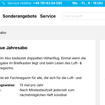
Service-Hotline:
+49 781 63 94 585
Mo. - Fr., 8 - 18 Uhr
Sonderangebote
Service
sabo
vue Jahresabo
 im Abo bedeutet doppelten Höhenflug. Einmal wenn die
gabe im Briefkasten liegt und beim Lesen des Luft- &
agazins.
st ein Fachmagazin für alle, die sich für die Luft- und
nteressieren. Neben ausführlichen Berichten über
ngsweise:
13 mal pro Jahr
Fluggesellschaften und verschiedene internationale
:
Nach Mindestlaufzeit jederzeit zum
werden auch aktuelle Themen aus den Bereichen Wirtschaft
nächstmöglichen Heft kündbar
rie behandelt. Mit Flug Revue im Abonnement bekommen
ch alle Informationen über den Flugverkehr, die