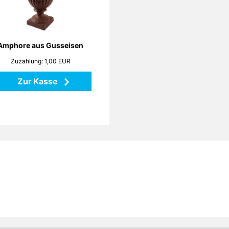
rostete Gusseisen erinnern an
errane Gärten. Setzen Sie mit
eser Amphore sowohl Pflanzen
ls auch Dekorationen stilvoll in
Szene!
Amphore aus Gusseisen
Zuzahlung: 1,00 EUR
Höhe: 25 cm
Maße: 18 x 18 x 25 cm
Zur Kasse
Material: Gusseisen
Zurück