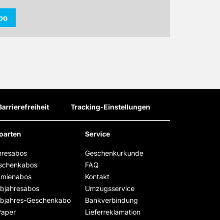
bo
Barrierefreiheit
Tracking-Einstellungen
oarten
Service
hresabos
Geschenkurkunde
schenkabos
FAQ
ämienabos
Kontakt
lbjahresabos
Umzugsservice
lbjahres-Geschenkabo
Bankverbindung
Paper
Lieferreklamation