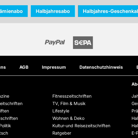
rämienabo
Halbjahresabo
Halbjahres-Geschenka
uns
AGB
Impressum
Datenschutzhinweis
Ab
zine
Fitnesszeitschriften
Ja
itschriften
TV, Film & Musik
Ge
iften
Lifestyle
Pr
schriften
Wohnen & Deko
Ha
olitik
Kultur-und Reisezeitschriften
Ha
tsch
Ratgeber
E-