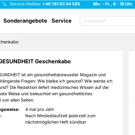
Service-Hotline:
+49 781 63 94 585
Mo. - Fr., 8 - 18 Uhr
Sonderangebote
Service
chenkabo
GESUNDHEIT Geschenkabo
NDHEIT ist ein gesundheitsbewuss­ter Magazin und
drängende Fragen:
Wie bleibe ich gesund? Wie werde ich
und?
Die Redaktion liefert medizinisches Wissen auf die
ste Weise und beleuchtet ein gesundheitliches
 von allen Seiten.
ngsweise:
4 mal pro Jahr
NDHEIT analysiert in jeder Ausgabe ein Spezialgebiet,
:
Nach Mindestlaufzeit jederzeit zum
le wichtigen Aspekte des Themas beleuchtet werden: von
nächstmöglichen Heft kündbar
ung einer Krankheit über Patientenschicksale,
glichkeiten und Prävention bis zu High-Tech-Therapien