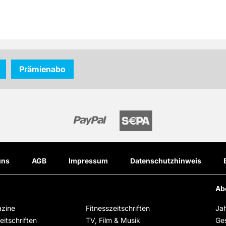
Prämienabo
uns
AGB
Impressum
Datenschutzhinweis
Ab
zine
Fitnesszeitschriften
Ja
itschriften
TV, Film & Musik
Ge