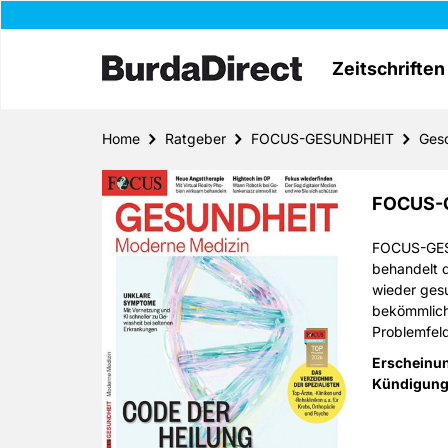
Zeitschriften
Home
Ratgeber
FOCUS-GESUNDHEIT
Ges
FOCUS-
FOCUS-GESU
behandelt 
wieder ges
bekömm­lich
Problemfeld
Erscheinu
FOCUS-GESU
Kündigung
bei dem al
der
Entsteh
Therapiemö