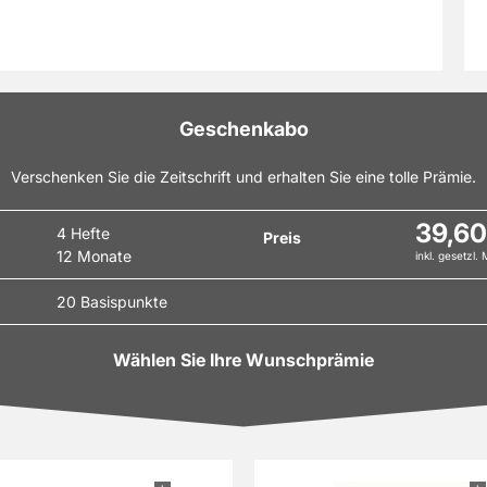
.
Mit einem Abonnement von FOCUS-GESUNDHEIT sind
ze Jahr top-informiert rund um Gesundheit und Sie
keine Ausgabe mehr!
Geschenkabo
Verschenken Sie die Zeitschrift und erhalten Sie eine tolle Prämie.
39,60
4 Hefte
Preis
12 Monate
inkl. gesetzl.
20 Basispunkte
Wählen Sie Ihre Wunschprämie