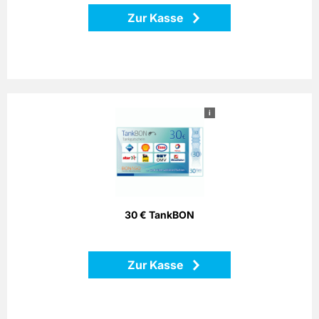
Zur Kasse
i
30 € TankBON
Bezahlen Sie einfach mit dem Bonago-Tankgutschein. Der
Bonago-Tankgutschein ist einlösbar per Telefon, Postalisch
oder Internet gegen Gutschein an zahlreichen
Partnertankstellen in ganz Deutschland.
30 € TankBON
Zurück
Zur Kasse