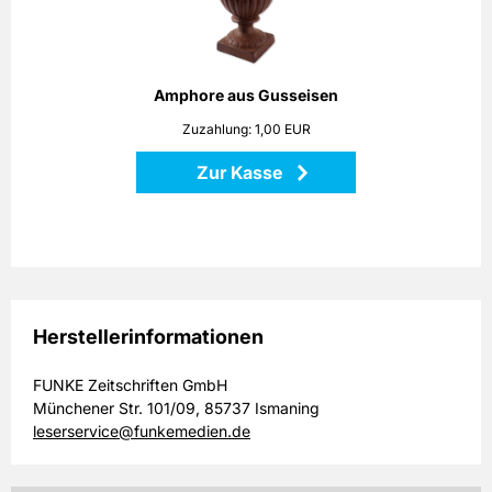
erinnern an mediterrane Gärten. Setzen Sie mit dieser
Amphore sowohl Pflanzen als auch Dekorationen stilvoll in
Szene!
Höhe: 25 cm
Amphore aus Gusseisen
Maße: 18 x 18 x 25 cm
Zuzahlung: 1,00 EUR
Material: Gusseisen
Zur Kasse
Zurück
Herstellerinformationen
FUNKE Zeitschriften GmbH
Münchener Str. 101/09, 85737 Ismaning
leserservice@funkemedien.de