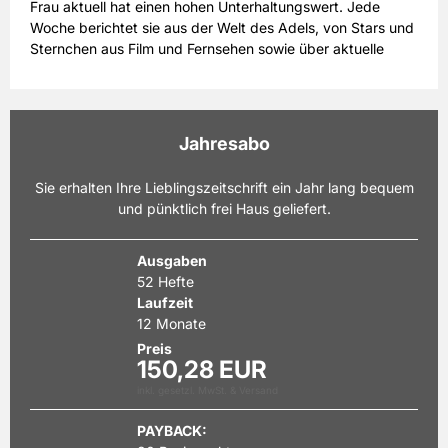
Frau aktuell hat einen hohen Unterhaltungswert. Jede
Woche berichtet sie aus der Welt des Adels, von Stars und
Sternchen aus Film und Fernsehen sowie über aktuelle
Ereignisse aus der Welt des Glamours. Die meisten Leser
beziehen Frau aktuell im Abonnement, darunter viele
Rätselfreunde, die begeistert sind vom großen Rätselteil
mit tollen Gewinnmöglichkeiten in jeder Ausgabe. Frau
Jahresabo
aktuell im Abonnement begeistert auch wegen der Vielfalt
ihrer Themen, die sich nicht nur um Mode, Kosmetik und
Sie erhalten Ihre Lieblingszeitschrift ein Jahr lang bequem
Kochen drehen, sondern auch wichtige Informationen zu
und pünktlich frei Haus geliefert.
Finanzen und Recht liefern. Ein umfangreicher
Gesundheitsteil, in dem namhafte Experten zu Wort
kommen, rundet den redaktionellen Teil ab. Frau aktuell ist
Ausgaben
die Unterhaltungszeitschrift für die moderne Frau von
52 Hefte
heute, die als Miniabo zum Schnuppern, als Jahresabo
Laufzeit
oder Halbjahresabo bestellt werden kann. Frau aktuell im
12 Monate
Abo sichert wertvolle Preisvorteile und garantiert einen
Preis
lückenlosen Bezug, um keine Informationen zu verpassen.
150,28 EUR
inkl. gesetzl. MwSt. & Versand
PAYBACK: