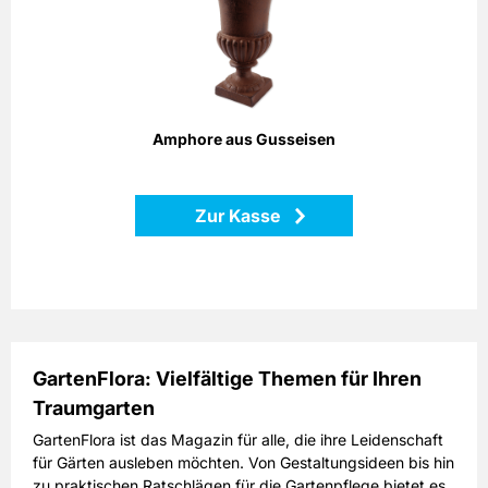
Die klassische Form und das angerostete Gusseisen
erinnern an mediterrane Gärten. Setzen Sie mit dieser
Amphore sowohl Pflanzen als auch Dekorationen stilvoll in
Szene!
Höhe: 25 cm
Amphore aus Gusseisen
Maße: 18 x 18 x 25 cm
Material: Gusseisen
Zur Kasse
Zurück
GartenFlora: Vielfältige Themen für Ihren
Traumgarten
GartenFlora ist das Magazin für alle, die ihre Leidenschaft
für Gärten ausleben möchten. Von Gestaltungsideen bis hin
zu praktischen Ratschlägen für die Gartenpflege bietet es