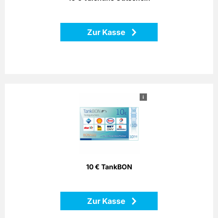
Zurück
Zur Kasse
i
10 € TankBON
Bezahlen Sie einfach mit dem Bonago-Tankgutschein. Der
Bonago-Tankgutschein ist einlösbar per Telefon, Postalisch
oder Internet gegen Gutschein an zahlreichen
Partnertankstellen in ganz Deutschland.
10 € TankBON
Zurück
Zur Kasse