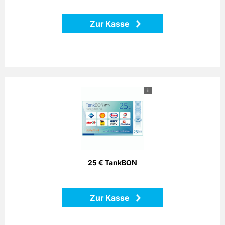
Zur Kasse
i
25 € TankBON
Bezahlen Sie einfach mit dem Bonago-Tankgutschein. Der
Bonago-Tankgutschein ist einlösbar per Telefon, Postalisch
oder Internet gegen Gutschein an zahlreichen
Partnertankstellen in ganz Deutschland.
25 € TankBON
Zurück
Zur Kasse