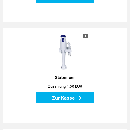
i
Stabmixer
Das Küchengerät ist universell und flexibel einsetzbar. Egal
ob es sich dabei um Aufgaben wie das Zerkleinern oder
Hacken von Fleisch und Gemüse handelt, oder um das
Quirlen von Saucen, Cremes oder Mayonnaisen, der
Stabmixer liegt Ihnen sicher in der Hand und erledigt seine
Aufgaben. Im Lieferumfang enthalten sind ein 500 ml
Stabmixer
Mixbecher und eine Wandhalterung. Leistung: 170 Watt
Zuzahlung: 1,00 EUR
Zur Kasse
Zurück