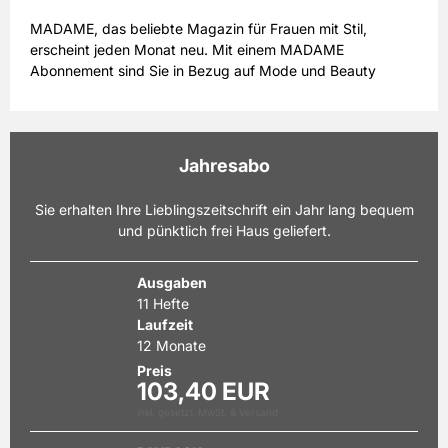
MADAME, das beliebte Magazin für Frauen mit Stil,
erscheint jeden Monat neu. Mit einem MADAME
Abonnement sind Sie in Bezug auf Mode und Beauty
immer auf dem Laufenden und wissen, was angesagt ist.
Die Zeitschrift, die auch im Miniabo oder Halbjahresabo
erhältlich ist, stellt Ihnen in jeder Ausgabe die neuesten
Fashion-Trends vor. Die außergewöhnlichen Fotostrecken
Jahresabo
werden Sie begeistern und zu eigenen Outfits inspirieren.
Auch Accessoires und Kosmetik kommen in der Zeitschrift
Sie erhalten Ihre Lieblingszeitschrift ein Jahr lang bequem
MADAME nicht zu kurz – schließlich wird erst durch sie ein
und pünktlich frei Haus geliefert.
Look perfekt. Wenn Sie sich für ein MADAME Abonnement
entscheiden, können Sie sich auch über eine Vielzahl an
interessanten Informationen und praktischen Tipps aus
Ausgaben
den Bereichen Beziehung, Partnerschaft und Psychologie
11 Hefte
freuen. Lassen Sie sich von MADAME in die Welt des guten
Laufzeit
Stils und der internationalen Mode entführen.
12 Monate
Preis
103,40 EUR
inkl. gesetzl. MwSt. & Versand