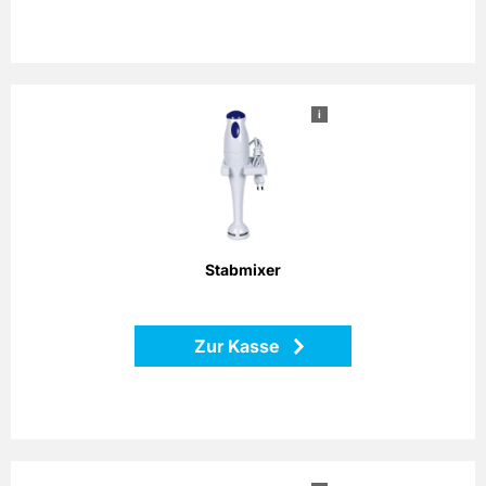
i
Stabmixer
Das Küchengerät ist universell und flexibel einsetzbar. Egal
ob es sich dabei um Aufgaben wie das Zerkleinern oder
Hacken von Fleisch und Gemüse handelt, oder um das
Quirlen von Saucen, Cremes oder Mayonnaisen, der
Stabmixer liegt Ihnen sicher in der Hand und erledigt seine
Aufgaben. Im Lieferumfang enthalten sind ein 500 ml
Stabmixer
Mixbecher und eine Wandhalterung. Leistung: 170 Watt
Zur Kasse
Zurück