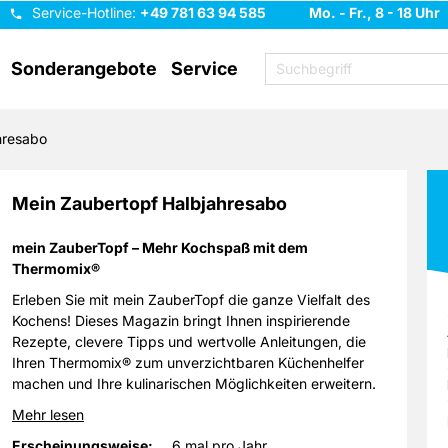
Service-Hotline:
+49 781 63 94 585
Mo. - Fr., 8 - 18 Uhr
Sonderangebote
Service
hresabo
Mein Zaubertopf Halbjahresabo
mein ZauberTopf – Mehr Kochspaß mit dem
Thermomix®
Erleben Sie mit mein ZauberTopf die ganze Vielfalt des
Kochens! Dieses Magazin bringt Ihnen inspirierende
Rezepte, clevere Tipps und wertvolle Anleitungen, die
Ihren Thermomix® zum unverzichtbaren Küchenhelfer
machen und Ihre kulinarischen Möglichkeiten erweitern.
Mehr lesen
Erscheinungsweise:
6 mal pro Jahr