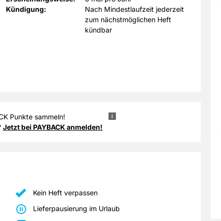
Kündigung:
Nach Mindestlaufzeit jederzeit
zum nächstmöglichen Heft
kündbar
uss ohne Leer- oder Sonderzeichen erfolgen. Nach abgeschlossener
ACK Punkte sammeln!
i
 PAYBACK Konto wenig später je 2€ Umsatz ein Punkt gutgeschrieben.
?
Jetzt bei PAYBACK anmelden!
Kein Heft verpassen
Lieferpausierung im Urlaub