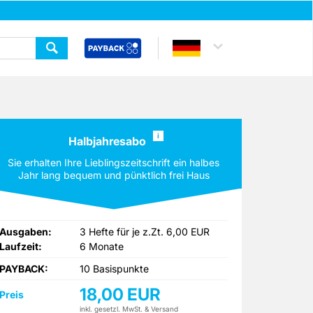
i
Halbjahresabo
Sie erhalten Ihre Lieblingszeitschrift ein halbes
Jahr lang bequem und pünktlich frei Haus
geliefert.
Ausgaben:
3 Hefte für je z.Zt. 6,00 EUR
Laufzeit:
6 Monate
PAYBACK:
10 Basispunkte
18,00 EUR
Preis
inkl. gesetzl. MwSt. & Versand