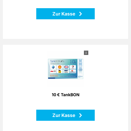
Zurück
Zur Kasse
i
10 € TankBON
Bezahlen Sie einfach mit dem Bonago-Tankgutschein. Der
Bonago-Tankgutschein ist einlösbar per Telefon, Postalisch
oder Internet gegen Gutschein an zahlreichen
Partnertankstellen in ganz Deutschland.
10 € TankBON
Zurück
Zur Kasse