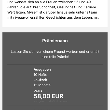
und wendet sich an alle Frauen zwischen 25 und 49
Jahren, die auf ihre Schönheit, Gesundheit und Karriere
Wert legen. Myself ist darüber hinaus sehr unterhaltsam
mit niveauvoll erzählten Geschichten aus dem Leben, mit
der Präsentation aktueller Wohnideen und traumhafter
Reiseziele. Das Lifestylemagazin informiert über aktuelle
Beauty-Tipps und berät über das richtige Make-up. Mit
dem Frisurenberater findet man die typgerechte Frisur, die
Prämienabo
passenden Pflegeprodukte und unterstreicht mit den
zahlreichen Schönheitstipps die eigene Persönlichkeit.
Lassen Sie sich von einem Freund werben und er erhält
myself ist eine noch sehr junge Zeitschrift, deren
eine tolle Prämie!
Erstausgabe am 27. August 2005 erschien. myself gibt´s
zum Kennenlernen im Miniabo. Wer Freundinnen eine
Freude bereiten möchte, verschenkt myself im Abo als
Ausgaben
Geschenkabo oder empfiehlt es im Prämienabo weiter.
10 Hefte
Laufzeit
12 Monate
Preis
58,00 EUR
inkl. gesetzl. MwSt. & Versand