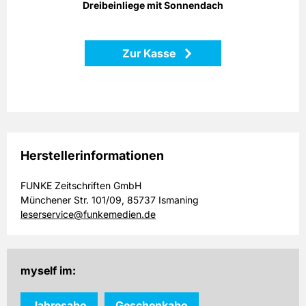
Farbe: schwarz
Dreibeinliege mit Sonnendach
Masse: ca. 194,0 x 59,0 x 31,0 cm
Zur Kasse
Zurück
Herstellerinformationen
FUNKE Zeitschriften GmbH
Münchener Str. 101/09, 85737 Ismaning
leserservice@funkemedien.de
myself im:
Jahresabo
Geschenkabo