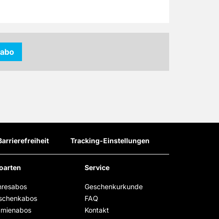
kabo
Barrierefreiheit
Tracking-Einstellungen
oarten
Service
hresabos
Geschenkurkunde
schenkabos
FAQ
ämienabos
Kontakt