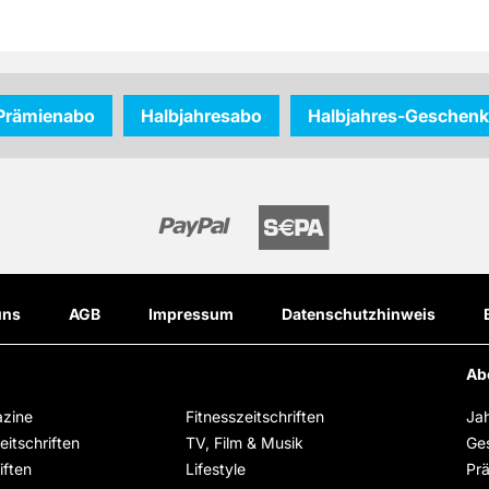
Prämienabo
Halbjahresabo
Halbjahres-Geschen
uns
AGB
Impressum
Datenschutzhinweis
Ab
zine
Fitnesszeitschriften
Ja
itschriften
TV, Film & Musik
Ge
iften
Lifestyle
Pr