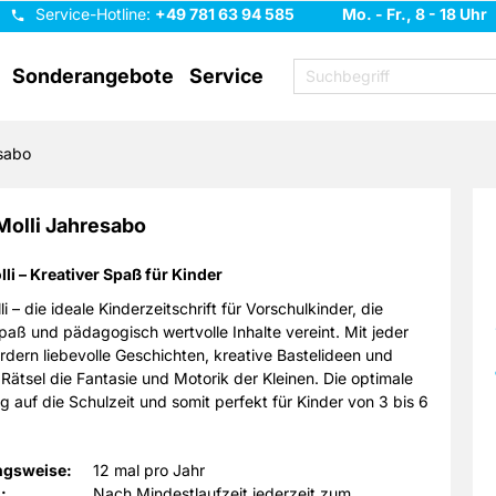
Service-Hotline:
+49 781 63 94 585
Mo. - Fr., 8 - 18 Uhr
Sonderangebote
Service
sabo
 Molli Jahresabo
lli – Kreativer Spaß für Kinder
li – die ideale Kinderzeitschrift für Vorschulkinder, die
paß und pädagogisch wertvolle Inhalte vereint. Mit jeder
dern liebevolle Geschichten, kreative Bastelideen und
ätsel die Fantasie und Motorik der Kleinen. Die optimale
g auf die Schulzeit und somit perfekt für Kinder von 3 bis 6
ngsweise:
12 mal pro Jahr
:
Nach Mindestlaufzeit jederzeit zum