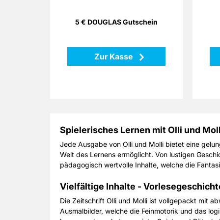
sparen Sie bei einem Geschenk für
Bitte geben Sie für den Versand
Ihre Lieben!
Ihres Gutschein-Codes Ihre gültige
5 € DOUGLAS Gutschein
E-Mail-Adresse an und beachten
Sie Ihr E-Mail-Postfach.
Zurück
Zur Kasse
Spielerisches Lernen mit Olli und Moll
Jede Ausgabe von Olli und Molli bietet eine gelun
Welt des Lernens ermöglicht. Von lustigen Geschic
pädagogisch wertvolle Inhalte, welche die Fantasi
Vielfältige Inhalte - Vorlesegeschich
Die Zeitschrift Olli und Molli ist vollgepackt mit
Ausmalbilder, welche die Feinmotorik und das lo