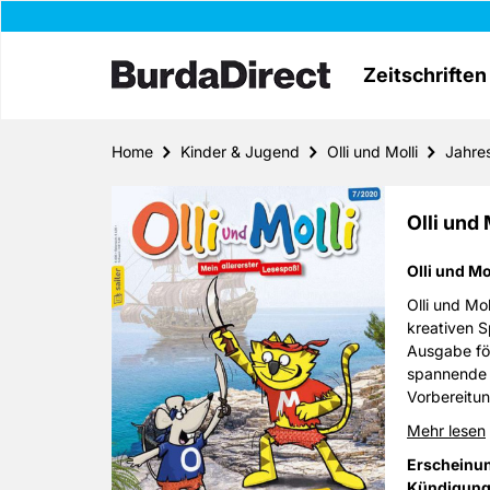
Zeitschriften
Home
Kinder & Jugend
Olli und Molli
Jahre
Olli und
Olli und Mo
Olli und Mol
kreativen S
Ausgabe för
spannende R
Vorbereitun
Jahren.
Mehr lesen
Erscheinu
Kündigung