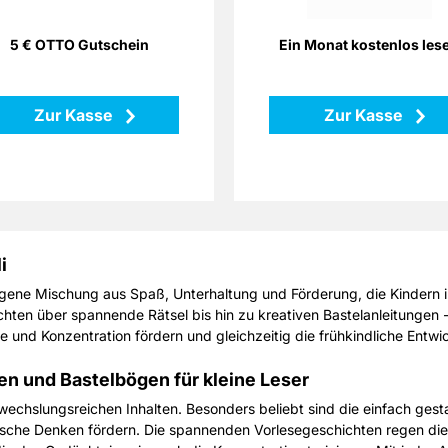
Herzenslust Ihre persönlichen
Einkaufswünsche.
Zu
5 € OTTO Gutschein
Ein Monat kostenlos les
Zurück
Zur Kasse
Zur Kasse
i
gene Mischung aus Spaß, Unterhaltung und Förderung, die Kindern im 
hten über spannende Rätsel bis hin zu kreativen Bastelanleitungen - O
e und Konzentration fördern und gleichzeitig die frühkindliche Entwi
ten und Bastelbögen für kleine Leser
 abwechslungsreichen Inhalten. Besonders beliebt sind die einfach ges
gische Denken fördern. Die spannenden Vorlesegeschichten regen die