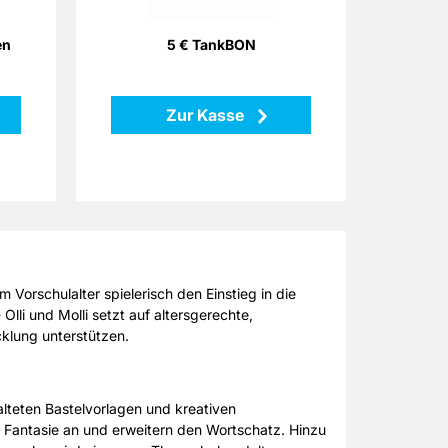
einlösbar per Telefon, Postalisch
oder Internet gegen Gutschein an
rück
zahlreichen Partnertankstellen in
en
5 € TankBON
ganz Deutschland.
Zur Kasse
Zurück
Vorschulalter spielerisch den Einstieg in die
lli und Molli setzt auf altersgerechte,
cklung unterstützen.
talteten Bastelvorlagen und kreativen
 Fantasie an und erweitern den Wortschatz. Hinzu