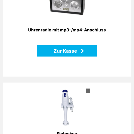
technisch absolut 21. Jahrhundert. Hochmodernes
Uhrenradio in edlem Holzdesign mit AM/FM-Tuner,
integriertem Anschluss für alle gängigen MP3- und MP4-
Player sowie Weckfunktion. Maße: 20,3 x 10,4 x 9,0 cm
Uhrenradio mit mp3-/mp4-Anschluss
Zurück
Zur Kasse
i
Stabmixer
Das Küchengerät ist universell und flexibel einsetzbar. Egal
ob es sich dabei um Aufgaben wie das Zerkleinern oder
Hacken von Fleisch und Gemüse handelt, oder um das
Quirlen von Saucen, Cremes oder Mayonnaisen, der
Stabmixer liegt Ihnen sicher in der Hand und erledigt seine
Aufgaben. Im Lieferumfang enthalten sind ein 500 ml
Stabmixer