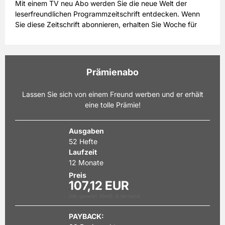
Mit einem TV neu Abo werden Sie die neue Welt der
leserfreundlichen Programmzeitschrift entdecken. Wenn
Sie diese Zeitschrift abonnieren, erhalten Sie Woche für
Woche eine aktuelle Ausgabe der Zeitschrift. Das Highlight
von TV neu ist der ausführliche Programmteil: Zu jedem
Tag gibt es sechs Seiten mit detaillierten Informationen.
Außerdem finden Sie eine Schnellübersichtsseite sowie
Prämienabo
eine Spielfilmseite. Mit TV neu im Abo können Sie sich
auch auf jede Menge Service und Tipps freuen. Das
Lassen Sie sich von einem Freund werben und er erhält
Magazin bietet Wissenswertes für die ganze Familie. Sie
eine tolle Prämie!
finden in den Ausgaben dieser Abo-Zeitschrift zum
Beispiel Anregungen für die Gestaltung Ihres Zuhauses
oder Wissenswertes aus den Bereichen Medizin und
Ausgaben
Reisen. Freuen Sie sich mit TV neu im Abo nicht nur auf
52 Hefte
eine übersichtliche Programmzeitschrift, sondern auf ein
Laufzeit
Magazin mit viel Informationswert und Unterhaltung.
12 Monate
Preis
107,12 EUR
inkl. gesetzl. MwSt. & Versand
PAYBACK: