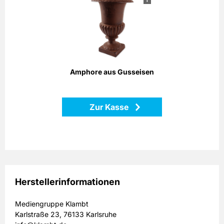
Amphore aus Gusseisen
Die klassische Form und das angerostete Gusseisen
erinnern an mediterrane Gärten. Setzen Sie mit dieser
Amphore sowohl Pflanzen als auch Dekorationen stilvoll in
Szene!
Höhe: 25 cm
Amphore aus Gusseisen
Maße: 18 x 18 x 25 cm
Material: Gusseisen
Zur Kasse
Zurück
Herstellerinformationen
Mediengruppe Klambt
Karlstraße 23, 76133 Karlsruhe