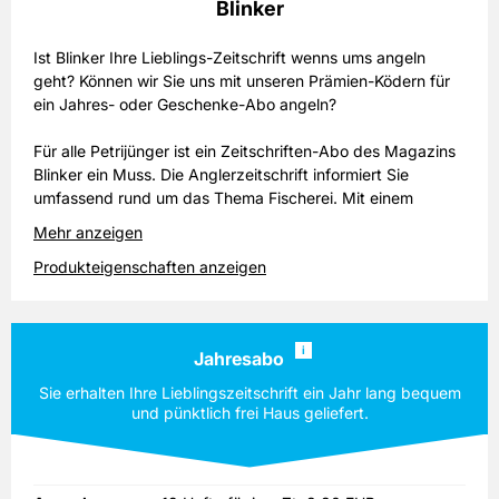
Blinker
Ist Blinker Ihre Lieblings-Zeitschrift wenns ums angeln
geht? Können wir Sie uns mit unseren Prämien-Ködern für
ein Jahres- oder Geschenke-Abo angeln?
Für alle Petrijünger ist ein Zeitschriften-Abo des Magazins
Blinker ein Muss. Die Anglerzeitschrift informiert Sie
umfassend rund um das Thema Fischerei. Mit einem
Blinker Abo erhalten Sie jeden Monat pünktlich eine
Mehr anzeigen
druckfrische Ausgabe. Damit Sie immer top-informiert sind,
Produkteigenschaften anzeigen
bietet Ihnen Blinker umfassende Berichte zum Thema
Artenvorkommen. Auch Sportfischen wird in
Hintergrundberichten und Reportagen im Blinker
thematisiert – so verpassen Sie nichts aus der Welt der
i
Jahresabo
Angler. Ein weiterer Schwerpunkt ist die Ausrüstung.
Schließlich gibt es stets Neuheiten auf dem Markt, mit
Sie erhalten Ihre Lieblingszeitschrift ein Jahr lang bequem
denen Sie Ihre Angeltechnik optimieren und Fangerfolge
und pünktlich frei Haus geliefert.
vergrößern können. Mit den Testberichten im Blinker
behalten Sie auf diesem Gebiet stets den Überblick. Wenn
Sie sich für das Magazin Blinker im Abonnement