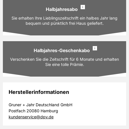
105,60 EUR
Preis
i
inkl. gesetzl. MwSt. & Versand
Halbjahresabo
Ausgaben:
12 Hefte für je z.Zt. 8,80 EUR
Sie erhalten Ihre Lieblingszeitschrift ein halbes Jahr lang
Prämie auswählen
Laufzeit:
bequem und pünktlich frei Haus geliefert.
12 Monate
PAYBACK:
60 Basispunkte
105,60 EUR
Preis
i
inkl. gesetzl. MwSt. & Versand
Halbjahres-Geschenkabo
Ausgaben:
6 Hefte für je z.Zt. 8,80 EUR
Verschenken Sie die Zeitschrift für 6 Monate und erhalten
Prämie auswählen
Laufzeit:
6 Monate
Sie eine tolle Prämie.
PAYBACK:
30 Basispunkte
52,80 EUR
Preis
inkl. gesetzl. MwSt. & Versand
Herstellerinformationen
Ausgaben:
6 Hefte für je z.Zt. 8,80 EUR
Gruner + Jahr Deutschland GmbH
Prämie auswählen
Laufzeit:
6 Monate
Postfach 20080 Hamburg
PAYBACK:
30 Basispunkte
kundenservice@dpv.de
52,80 EUR
Preis