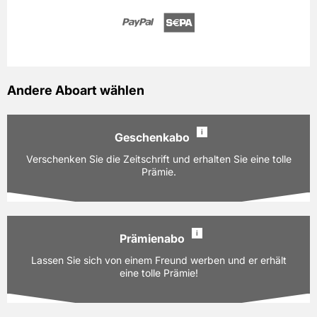
Andere Aboart wählen
i
Geschenkabo
Verschenken Sie die Zeitschrift und erhalten Sie eine tolle
Prämie.
i
Prämienabo
Ausgaben:
12 Hefte für je z.Zt. 8,80 EUR
Lassen Sie sich von einem Freund werben und er erhält
Laufzeit:
12 Monate
eine tolle Prämie!
PAYBACK:
60 Basispunkte