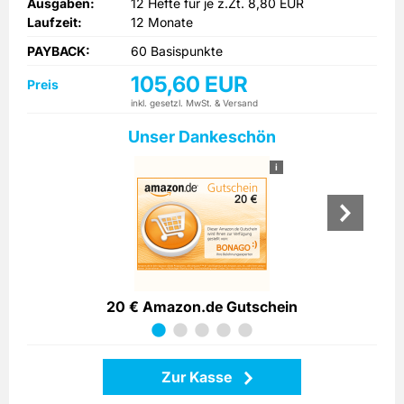
entscheiden, können Sie sich auch über attraktive Extras,
Ausgaben:
12 Hefte für je z.Zt. 8,80 EUR
wie zum Beispiel DVDs zu Angler-Themen, freuen.
Laufzeit:
12 Monate
PAYBACK:
60 Basispunkte
105,60 EUR
Preis
inkl. gesetzl. MwSt. & Versand
Unser Dankeschön
i
20 € Amazon.de Gutschein
Zur Kasse