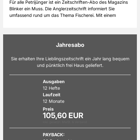
Für alle Petrijünger ist ein Zeitschriften-Abo des Magazins
Blinker ein Muss. Die Anglerzeitschrift informiert Sie
umfassend rund um das Thema Fischerei. Mit einem
Blinker Abo erhalten Sie jeden Monat pünktlich eine
druckfrische Ausgabe. Damit Sie immer top-informiert sind,
bietet Ihnen Blinker umfassende Berichte zum Thema
Artenvorkommen. Auch Sportfischen wird in
Jahresabo
Hintergrundberichten und Reportagen im Blinker
thematisiert – so verpassen Sie nichts aus der Welt der
Sie erhalten Ihre Lieblingszeitschrift ein Jahr lang bequem
Angler. Ein weiterer Schwerpunkt ist die Ausrüstung.
und pünktlich frei Haus geliefert.
Schließlich gibt es stets Neuheiten auf dem Markt, mit
denen Sie Ihre Angeltechnik optimieren und Fangerfolge
vergrößern können. Mit den Testberichten im Blinker
Ausgaben
behalten Sie auf diesem Gebiet stets den Überblick. Wenn
12 Hefte
Sie sich für das Magazin Blinker im Abonnement
Laufzeit
entscheiden, können Sie sich auch über attraktive Extras,
12 Monate
wie zum Beispiel DVDs zu Angler-Themen, freuen.
Preis
105,60 EUR
inkl. gesetzl. MwSt. & Versand
PAYBACK: