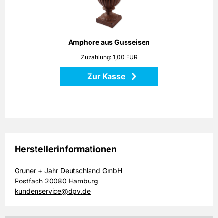
erinnern an mediterrane Gärten. Setzen Sie mit dieser
Amphore sowohl Pflanzen als auch Dekorationen stilvoll in
Szene!
Höhe: 25 cm
Amphore aus Gusseisen
Maße: 18 x 18 x 25 cm
Zuzahlung: 1,00 EUR
Material: Gusseisen
Zur Kasse
Zurück
Herstellerinformationen
Gruner + Jahr Deutschland GmbH
Postfach 20080 Hamburg
kundenservice@dpv.de