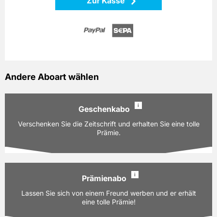
Zur Kasse
Andere Aboart wählen
i
Geschenkabo
Verschenken Sie die Zeitschrift und erhalten Sie eine tolle
Prämie.
i
Prämienabo
Ausgaben:
10 Hefte für je z.Zt. 11,50 EUR
Lassen Sie sich von einem Freund werben und er erhält
Laufzeit:
12 Monate
eine tolle Prämie!