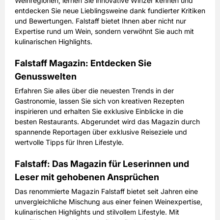
Weinregionen, lernen Sie innovative Winzer kennen und
57,50 EUR
Preis
entdecken Sie neue Lieblingsweine dank fundierter Kritiken
inkl. gesetzl. MwSt. & Versand
und Bewertungen. Falstaff bietet Ihnen aber nicht nur
Expertise rund um Wein, sondern verwöhnt Sie auch mit
kulinarischen Highlights.
Prämie auswählen
Falstaff Magazin: Entdecken Sie
Genusswelten
Erfahren Sie alles über die neuesten Trends in der
Gastronomie, lassen Sie sich von kreativen Rezepten
inspirieren und erhalten Sie exklusive Einblicke in die
besten Restaurants. Abgerundet wird das Magazin durch
spannende Reportagen über exklusive Reiseziele und
wertvolle Tipps für Ihren Lifestyle.
Falstaff: Das Magazin für Leserinnen und
Leser mit gehobenen Ansprüchen
Das renommierte Magazin Falstaff bietet seit Jahren eine
unvergleichliche Mischung aus einer feinen Weinexpertise,
kulinarischen Highlights und stilvollem Lifestyle. Mit