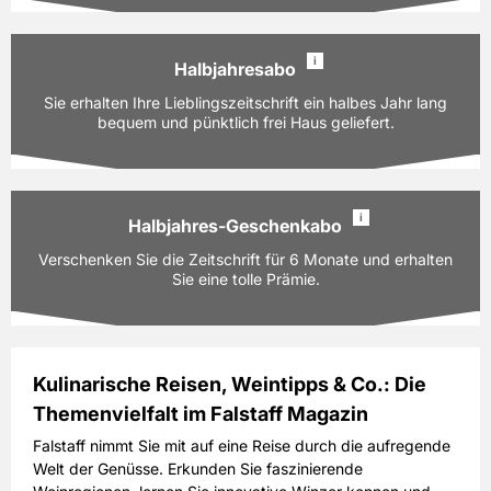
PAYBACK:
60 Basispunkte
115,00 EUR
Preis
i
inkl. gesetzl. MwSt. & Versand
Halbjahresabo
Ausgaben:
10 Hefte für je z.Zt. 11,50 EUR
Sie erhalten Ihre Lieblingszeitschrift ein halbes Jahr lang
Prämie auswählen
Laufzeit:
bequem und pünktlich frei Haus geliefert.
12 Monate
PAYBACK:
60 Basispunkte
115,00 EUR
Preis
i
inkl. gesetzl. MwSt. & Versand
Halbjahres-Geschenkabo
Ausgaben:
5 Hefte für je z.Zt. 11,50 EUR
Verschenken Sie die Zeitschrift für 6 Monate und erhalten
Prämie auswählen
Laufzeit:
6 Monate
Sie eine tolle Prämie.
PAYBACK:
30 Basispunkte
57,50 EUR
Preis
inkl. gesetzl. MwSt. & Versand
Kulinarische Reisen, Weintipps & Co.: Die
Themenvielfalt im Falstaff Magazin
Ausgaben:
5 Hefte für je z.Zt. 11,50 EUR
Prämie auswählen
Laufzeit:
6 Monate
Falstaff nimmt Sie mit auf eine Reise durch die aufregende
Welt der Genüsse. Erkunden Sie faszinierende
PAYBACK:
30 Basispunkte