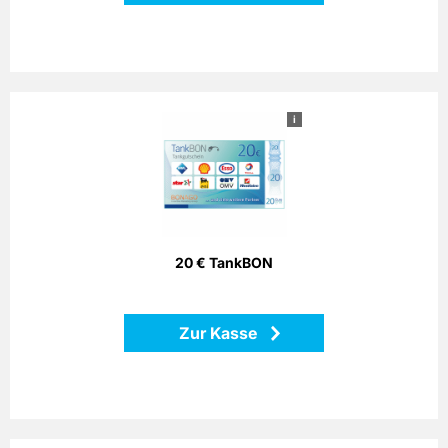
i
20 € TankBON
Bezahlen Sie einfach mit dem Bonago-Tankgutschein. Der
Bonago-Tankgutschein ist einlösbar per Telefon, Postalisch
oder Internet gegen Gutschein an zahlreichen
Partnertankstellen in ganz Deutschland.
20 € TankBON
Zurück
Zur Kasse