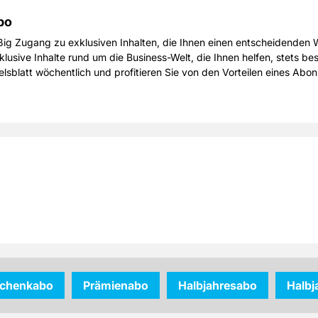
bo
ig Zugang zu exklusiven Inhalten, die Ihnen einen entscheidenden W
sive Inhalte rund um die Business-Welt, die Ihnen helfen, stets best
elsblatt wöchentlich und profitieren Sie von den Vorteilen eines Ab
chenkabo
Prämienabo
Halbjahresabo
Halb