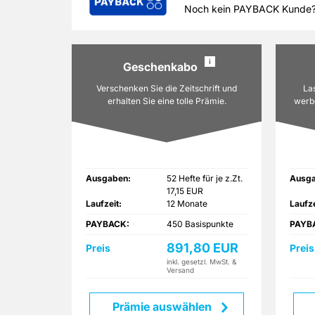
Bestellung, wird Ihrem
Noch kein PAYBACK Kunde
Zurück
i
Geschenkabo
Verschenken Sie die Zeitschrift und
La
erhalten Sie eine tolle Prämie.
werbe
Ausgaben:
52 Hefte für je z.Zt.
Ausga
17,15 EUR
Laufzeit:
12 Monate
Laufze
PAYBACK:
450 Basispunkte
PAYB
891,80 EUR
Preis
Preis
inkl. gesetzl. MwSt. &
Versand
Prämie auswählen