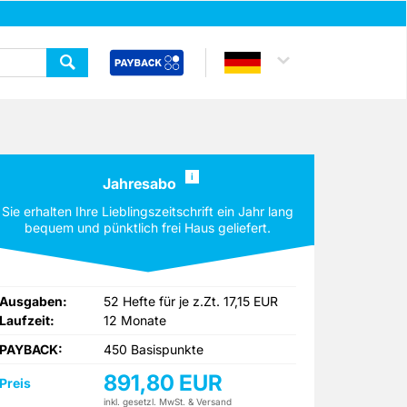
i
Jahresabo
Sie erhalten Ihre Lieblingszeitschrift ein Jahr lang
bequem und pünktlich frei Haus geliefert.
Ausgaben:
52 Hefte für je z.Zt. 17,15 EUR
Laufzeit:
12 Monate
PAYBACK:
450 Basispunkte
891,80 EUR
Preis
inkl. gesetzl. MwSt. & Versand