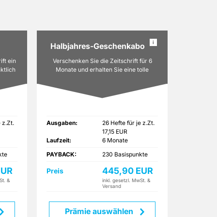
i
Halbjahres-Geschenkabo
ift ein
Verschenken Sie die Zeitschrift für 6
ktlich
Monate und erhalten Sie eine tolle
Prämie.
 z.Zt.
Ausgaben:
26 Hefte für je z.Zt.
17,15 EUR
Laufzeit:
6 Monate
kte
PAYBACK:
230 Basispunkte
EUR
445,90 EUR
Preis
St. &
inkl. gesetzl. MwSt. &
Versand
Prämie auswählen