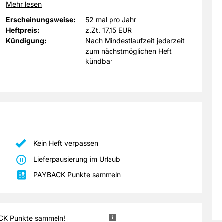
Mehr lesen
Erscheinungsweise:
52 mal pro Jahr
Heftpreis:
z.Zt. 17,15 EUR
Kündigung:
Nach Mindestlaufzeit jederzeit
zum nächstmöglichen Heft
kündbar
Kein Heft verpassen
Lieferpausierung im Urlaub
PAYBACK Punkte sammeln
uss ohne Leer- oder Sonderzeichen erfolgen. Nach abgeschlossener
ACK Punkte sammeln!
i