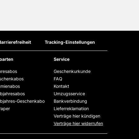
Barrierefreiheit
Tracking-Einstellungen
oarten
Service
hresabos
Geschenkurkunde
schenkabos
FAQ
ämienabos
Kontakt
lbjahresabos
Umzugsservice
lbjahres-Geschenkabo
Bankverbindung
Paper
Lieferreklamation
Verträge hier kündigen
Verträge hier widerrufen