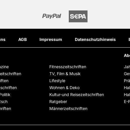
uns
AGB
Impressum
Datenschutzhinweis
Ab
zine
Fitnesszeitschriften
Ja
itschriften
TV, Film & Musik
Ge
iften
Lifestyle
Pr
schriften
Wohnen & Deko
Ha
olitik
Kultur-und Reisezeitschriften
Ha
tsch
Ratgeber
E-
riften
Männerzeitschriften