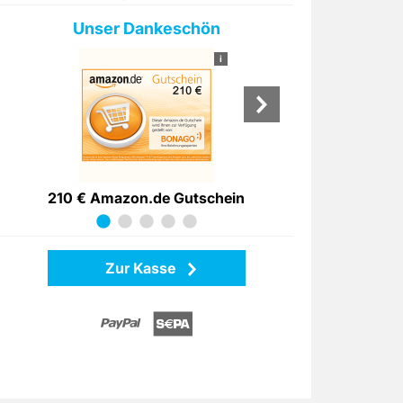
Unser Dankeschön
i
210 € Amazon.de Gutschein
20.000
Zur Kasse