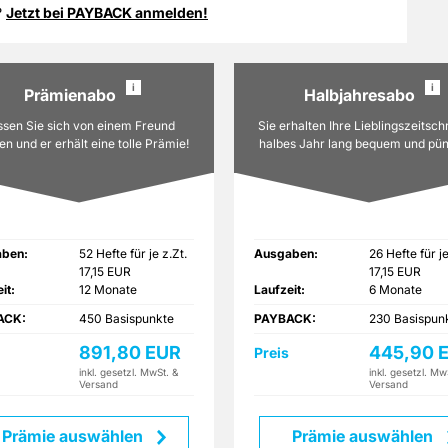
 PAYBACK Konto wenig später je 2€ Umsatz ein Punkt gutgeschrieben.
?
Jetzt bei PAYBACK anmelden!
i
i
Prämienabo
Halbjahresabo
ssen Sie sich von einem Freund
Sie erhalten Ihre Lieblingszeitschr
n und er erhält eine tolle Prämie!
halbes Jahr lang bequem und pün
frei Haus geliefert.
ben:
52 Hefte für je z.Zt.
Ausgaben:
26 Hefte für je
17,15 EUR
17,15 EUR
it:
12 Monate
Laufzeit:
6 Monate
ACK:
450 Basispunkte
PAYBACK:
230 Basispun
891,80 EUR
445,90 
Preis
inkl. gesetzl. MwSt. &
inkl. gesetzl. Mw
Versand
Versand
Prämie auswählen
Prämie auswählen