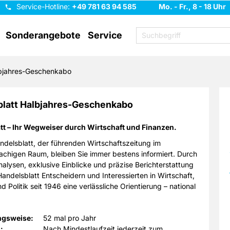
Service-Hotline:
+49 781 63 94 585
Mo. - Fr., 8 - 18 Uhr
Sonderangebote
Service
bjahres-Geschenkabo
blatt Halbjahres-Geschenkabo
tt – Ihr Wegweiser durch Wirtschaft und Finanzen.
delsblatt, der führenden Wirtschaftszeitung im
chigen Raum, bleiben Sie immer bestens informiert. Durch
nalysen, exklusive Einblicke und präzise Berichterstattung
Handelsblatt Entscheidern und Interessierten in Wirtschaft,
d Politik seit 1946 eine verlässliche Orientierung – national
ional.
ngsweise:
52 mal pro Jahr
:
Nach Mindestlaufzeit jederzeit zum