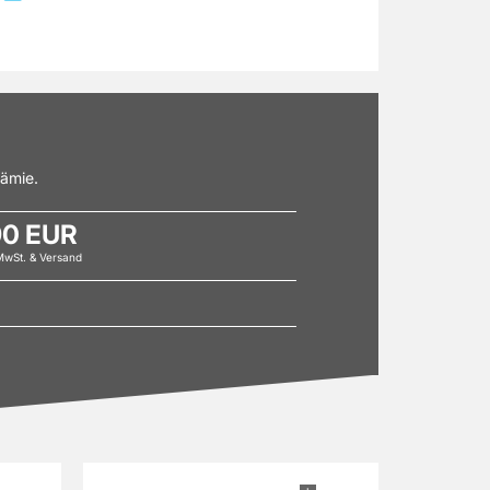
rämie.
90 EUR
 MwSt. & Versand