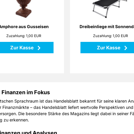
rostete Gusseisen erinnern an
Gestänge aus Aluminiumroh
errane Gärten. Setzen Sie mit
regulierbares Sonnend
eser Amphore sowohl Pflanzen
verstellbares Rücken
ls auch Dekorationen stilvoll in
zusammenfaltbar 
Szene!
platzsparende Lager
Amphore aus Gusseisen
Dreibeinliege mit Sonnen
Farbe: schw
Zuzahlung: 1,00 EUR
Zuzahlung: 1,00 EUR
Höhe: 25 cm
Masse: ca. 194,0 x 59,0 x 
Maße: 18 x 18 x 25 cm
Zur Kasse
Zur Kasse
Material: Gusseisen
Zurück
Zu
d Finanzen im Fokus
utschen Sprachraum ist das Handelsblatt bekannt für seine klaren A
Finanzmärkte – das Handelsblatt liefert wertvolle Perspektiven und 
ersorgen. Die besondere Stärke des Magazins liegt dabei in seiner
ig zu erkennen.
 Finanzen und Analysen