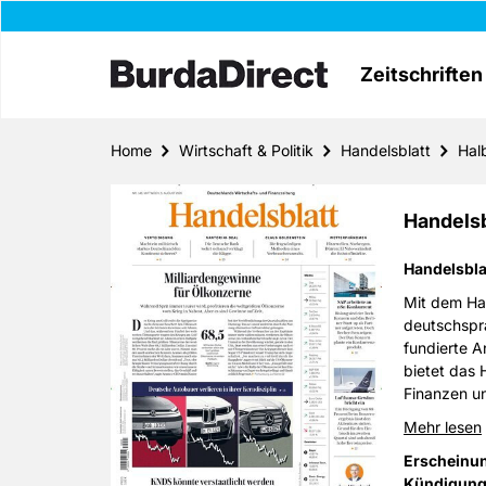
Zeitschriften
Home
Wirtschaft & Politik
Handelsblatt
Hal
Handels
Handelsbla
Mit dem Han
deutschspra
fundierte A
bietet das 
Finanzen un
und internat
Mehr lesen
Erscheinu
Kündigung