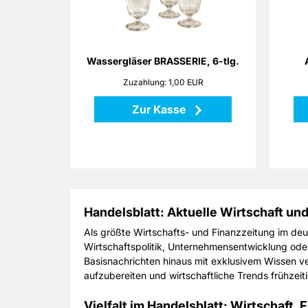
ange
Die Gläser BRASSERIE erinnern an
medit
Urlaub in der Provence. In ihnen
di
werden Wasser oder Wein ganz im
a
Stil der Franzosen serviert.
Wassergläser BRASSERIE, 6-tlg.
Zuzahlung: 1,00 EUR
Zurück
Zur Kasse
Handelsblatt: Aktuelle Wirtschaft un
Als größte Wirtschafts- und Finanzzeitung im de
Wirtschaftspolitik, Unternehmensentwicklung oder 
Basisnachrichten hinaus mit exklusivem Wissen v
aufzubereiten und wirtschaftliche Trends frühzeit
Vielfalt im Handelsblatt: Wirtschaft,