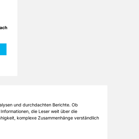
ren
ach
teil
für
ung
dach
arz
31,0
cm
rück
nalysen und durchdachten Berichte. Ob
Informationen, die Leser weit über die
 Fähigkeit, komplexe Zusammenhänge verständlich