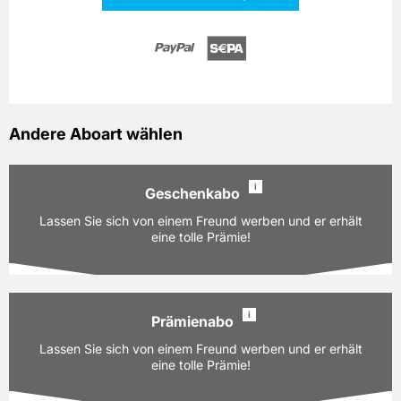
Andere Aboart wählen
i
Geschenkabo
Lassen Sie sich von einem Freund werben und er erhält
eine tolle Prämie!
i
Prämienabo
Ausgaben:
26 Hefte für je z.Zt. 3,80 EUR
Lassen Sie sich von einem Freund werben und er erhält
Laufzeit:
12 Monate
eine tolle Prämie!
PAYBACK:
50 Basispunkte