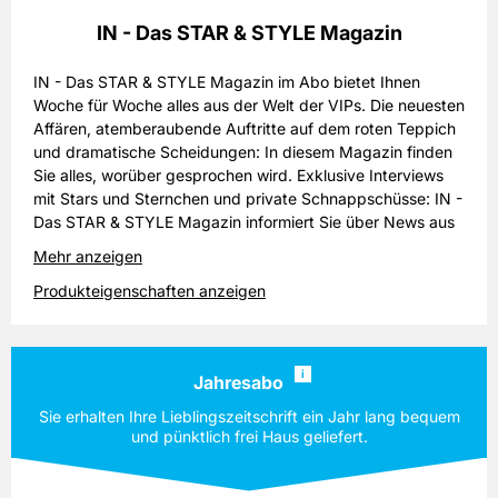
IN - Das STAR & STYLE Magazin
IN - Das STAR & STYLE Magazin im Abo bietet Ihnen
Woche für Woche alles aus der Welt der VIPs. Die neuesten
Affären, atemberaubende Auftritte auf dem roten Teppich
und dramatische Scheidungen: In diesem Magazin finden
Sie alles, worüber gesprochen wird. Exklusive Interviews
mit Stars und Sternchen und private Schnappschüsse: IN -
Das STAR & STYLE Magazin informiert Sie über News aus
der Welt des Glamours. Doch auch Lifestyle und Service
Mehr anzeigen
sind feste Bestandteile jeder Ausgabe von in - Das STAR &
Produkteigenschaften anzeigen
STYLE Magazin. Die aktuellen Fashion-Trends der
internationalen Prominenz werden vorgestellt, und auch in
Bezug auf Kosmetik, Wellness sind Sie mit einem
Halbjahresabo oder Jahresabo von IN - Das STAR & STYLE
i
Jahresabo
Magazin immer auf dem Laufenden. IN - Das STAR &
STYLE Magazin Abo gibt es als Miniabo, als Halbjahres-
Sie erhalten Ihre Lieblingszeitschrift ein Jahr lang bequem
oder auch als Jahresabo.
und pünktlich frei Haus geliefert.