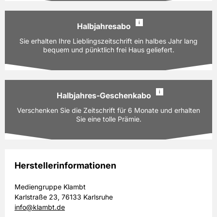
98,80 EUR
Preis
i
inkl. gesetzl. MwSt. & Versand
Halbjahresabo
Ausgaben:
26 Hefte für je z.Zt. 3,80 EUR
Sie erhalten Ihre Lieblingszeitschrift ein halbes Jahr lang
Prämie auswählen
Laufzeit:
bequem und pünktlich frei Haus geliefert.
12 Monate
PAYBACK:
50 Basispunkte
98,80 EUR
Preis
i
inkl. gesetzl. MwSt. & Versand
Halbjahres-Geschenkabo
Ausgaben:
13 Hefte für je z.Zt. 3,80 EUR
Verschenken Sie die Zeitschrift für 6 Monate und erhalten
Prämie auswählen
Laufzeit:
6 Monate
Sie eine tolle Prämie.
PAYBACK:
30 Basispunkte
49,40 EUR
Preis
inkl. gesetzl. MwSt. & Versand
Herstellerinformationen
Ausgaben:
13 Hefte für je z.Zt. 3,80 EUR
Mediengruppe Klambt
Prämie auswählen
Laufzeit:
6 Monate
Karlstraße 23, 76133 Karlsruhe
PAYBACK:
30 Basispunkte
info@klambt.de