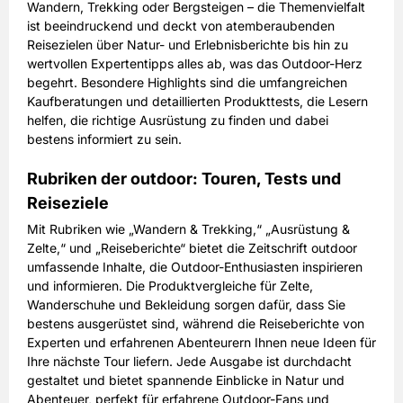
Wandern, Trekking oder Bergsteigen – die Themenvielfalt
45,00 EUR
Preis
ist beeindruckend und deckt von atemberaubenden
inkl. gesetzl. MwSt. & Versand
Reisezielen über Natur- und Erlebnisberichte bis hin zu
wertvollen Expertentipps alles ab, was das Outdoor-Herz
begehrt. Besondere Highlights sind die umfangreichen
Prämie auswählen
Kaufberatungen und detaillierten Produkttests, die Lesern
helfen, die richtige Ausrüstung zu finden und dabei
bestens informiert zu sein.
Rubriken der outdoor: Touren, Tests und
Reiseziele
Mit Rubriken wie „Wandern & Trekking,“ „Ausrüstung &
Zelte,“ und „Reiseberichte“ bietet die Zeitschrift outdoor
umfassende Inhalte, die Outdoor-Enthusiasten inspirieren
und informieren. Die Produktvergleiche für Zelte,
Wanderschuhe und Bekleidung sorgen dafür, dass Sie
bestens ausgerüstet sind, während die Reiseberichte von
Experten und erfahrenen Abenteurern Ihnen neue Ideen für
Ihre nächste Tour liefern. Jede Ausgabe ist durchdacht
gestaltet und bietet spannende Einblicke in Natur und
Abenteuer, perfekt für erfahrene Outdoor-Fans und