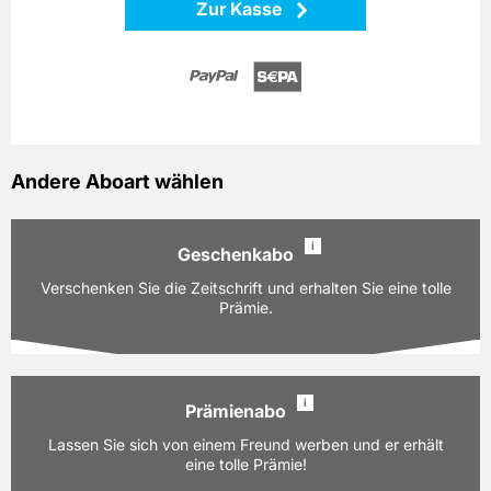
Zur Kasse
Andere Aboart wählen
i
Geschenkabo
Verschenken Sie die Zeitschrift und erhalten Sie eine tolle
Prämie.
i
Prämienabo
Ausgaben:
13 Hefte für je z.Zt. 7,50 EUR
Lassen Sie sich von einem Freund werben und er erhält
Laufzeit:
12 Monate
eine tolle Prämie!