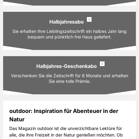
PAYBACK:
50 Basispunkte
97,50 EUR
Preis
i
inkl. gesetzl. MwSt. & Versand
Halbjahresabo
Ausgaben:
13 Hefte für je z.Zt. 7,50 EUR
Sie erhalten Ihre Lieblingszeitschrift ein halbes Jahr lang
Prämie auswählen
Laufzeit:
bequem und pünktlich frei Haus geliefert.
12 Monate
PAYBACK:
50 Basispunkte
97,50 EUR
Preis
i
inkl. gesetzl. MwSt. & Versand
Halbjahres-Geschenkabo
Ausgaben:
6 Hefte für je z.Zt. 7,50 EUR
Verschenken Sie die Zeitschrift für 6 Monate und erhalten
Prämie auswählen
Laufzeit:
6 Monate
Sie eine tolle Prämie.
PAYBACK:
30 Basispunkte
45,00 EUR
Preis
inkl. gesetzl. MwSt. & Versand
outdoor: Inspiration für Abenteuer in der
Natur
Ausgaben:
6 Hefte für je z.Zt. 7,50 EUR
Prämie auswählen
Laufzeit:
6 Monate
Das Magazin outdoor ist die unverzichtbare Lektüre für
alle, die ihre Freizeit in der Natur genießen möchten. Ob
PAYBACK:
30 Basispunkte