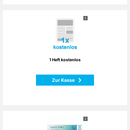
i
1 Heft kostenlos
Verlängern Sie mit dieser Prämie Ihre Abolaufzeit um ein
Heft - bei gleichbleibendem Preis!
Zurück
1 Heft kostenlos
Zur Kasse
i
5 € TankBON
Bezahlen Sie einfach mit dem Bonago-Tankgutschein. Der