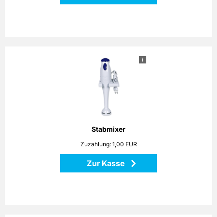
i
Stabmixer
Das Küchengerät ist universell und flexibel einsetzbar. Egal
ob es sich dabei um Aufgaben wie das Zerkleinern oder
Hacken von Fleisch und Gemüse handelt, oder um das
Quirlen von Saucen, Cremes oder Mayonnaisen, der
Stabmixer liegt Ihnen sicher in der Hand und erledigt seine
Aufgaben. Im Lieferumfang enthalten sind ein 500 ml
Stabmixer
Mixbecher und eine Wandhalterung. Leistung: 170 Watt
Zuzahlung: 1,00 EUR
Zur Kasse
Zurück