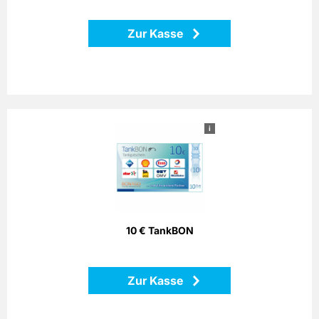
Zurück
Zur Kasse
i
10 € TankBON
Bezahlen Sie einfach mit dem Bonago-Tankgutschein. Der
Bonago-Tankgutschein ist einlösbar per Telefon, Postalisch
oder Internet gegen Gutschein an zahlreichen
Partnertankstellen in ganz Deutschland.
10 € TankBON
Zurück
Zur Kasse