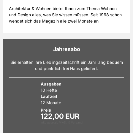
Architektur & Wohnen bietet Ihnen zum Thema Wohnen
und Design alles, was Sie wissen müssen. Seit 1968 schon
wendet sich das Magazin alle zwei Monate an
wohninteressierte Leser. Wenn Sie regelmäßig über neue
Einrichtungstrends, über Gartengestaltung und die
aktuellen Richtungen moderner Architektur informiert sein
möchten, empfiehlt sich ein Architektur &Wohnen
Jahresabo
Abonnement. Entscheiden Sie sich für ein Jahresabo des
Magazins, so erfolgt die Lieferung regelmäßig zum
Sie erhalten Ihre Lieblingszeitschrift ein Jahr lang bequem
Erscheinungstermin frei Haus. Oder möchten Sie sich
und pünktlich frei Haus geliefert.
zunächst nur ein Bild von der Zeitschrift machen? Kein
Problem: Sie haben auch die Möglichkeit, ein
Halbjahresabo zu wählen. Mit dem Architektur & Wohnen
Ausgaben
Abo erhalten Sie regelmäßig eindrucksvolle Bilder von
10 Hefte
stilvoll eingerichteten Häusern und Wohnungen aus aller
Laufzeit
Welt. Berichte über Gärten und Parks sowie Porträts von
12 Monate
berühmten Designern und Architekten sind weitere
Preis
regelmäßige Themen der schon mehrfach mit Preisen
122,00 EUR
ausgezeichneten Zeitschrift.
inkl. gesetzl. MwSt. & Versand