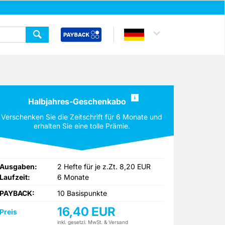
i
Halbjahres-Geschenkabo
Verschenken Sie die Zeitschrift für 6 Monate und
erhalten Sie eine tolle Prämie.
Ausgaben:
2 Hefte für je z.Zt. 8,20 EUR
Laufzeit:
6 Monate
PAYBACK:
10 Basispunkte
16,40 EUR
Preis
inkl. gesetzl. MwSt. & Versand