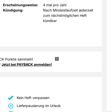
Erscheinungsweise:
4 mal pro Jahr
Kündigung:
Nach Mindestlaufzeit jederzeit
zum nächstmöglichen Heft
kündbar
uss ohne Leer- oder Sonderzeichen erfolgen. Nach abgeschlossener
ACK Punkte sammeln!
i
 PAYBACK Konto wenig später je 2€ Umsatz ein Punkt gutgeschrieben.
?
Jetzt bei PAYBACK anmelden!
Kein Heft verpassen
Lieferpausierung im Urlaub