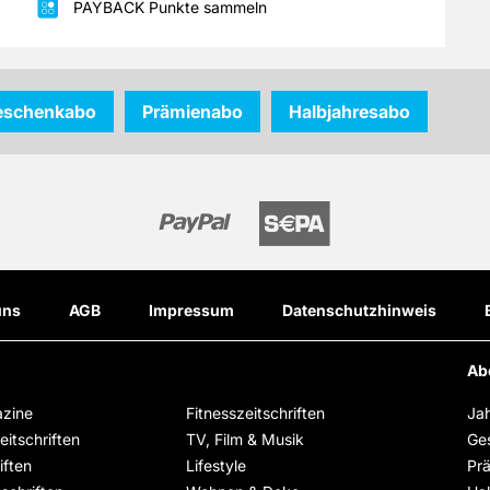
PAYBACK Punkte sammeln
eschenkabo
Prämienabo
Halbjahresabo
uns
AGB
Impressum
Datenschutzhinweis
Ab
zine
Fitnesszeitschriften
Ja
itschriften
TV, Film & Musik
Ge
iften
Lifestyle
Pr