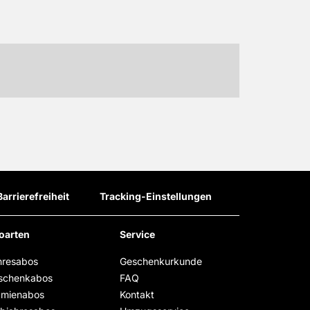
Barrierefreiheit
Tracking-Einstellungen
oarten
Service
hresabos
Geschenkurkunde
schenkabos
FAQ
ämienabos
Kontakt