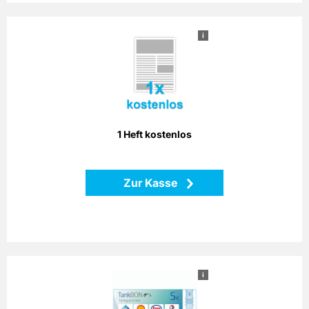
i
1 Heft kostenlos
Verlängern Sie mit dieser Prämie Ihre Abolaufzeit um ein
Heft - bei gleichbleibendem Preis!
Zurück
1 Heft kostenlos
Zur Kasse
i
5 € TankBON
Bezahlen Sie einfach mit dem Bonago-Tankgutschein. Der