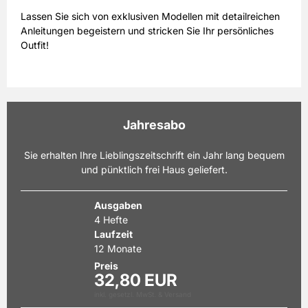
Lassen Sie sich von exklusiven Modellen mit detailreichen
Anleitungen begeistern und stricken Sie Ihr persönliches
Outfit!
Gönnen Sie sich Farbe im Leben und lassen Sie sich
inspirieren mit einem Abonnement von burda stricken.
Jahresabo
Sie erhalten Ihre Lieblingszeitschrift ein Jahr lang bequem
und pünktlich frei Haus geliefert.
Ausgaben
4 Hefte
Laufzeit
12 Monate
Preis
32,80 EUR
inkl. gesetzl. MwSt. & Versand