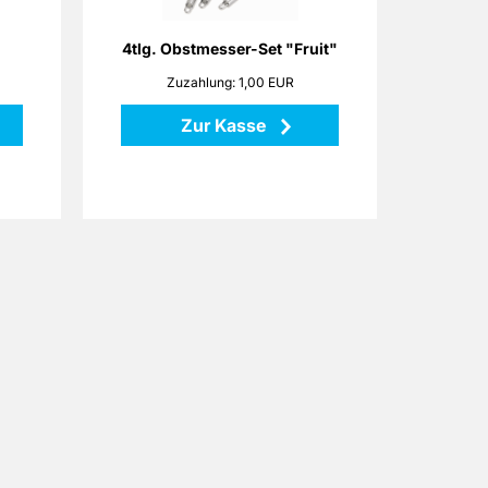
en von
Zitronenschaber,
, oder
Fruchtfleischlöffel
aucen,
und Apfelentkerner im
4tlg. Obstmesser-Set "Fruit"
, der
Geschenkkarton.
Zuzahlung: 1,00 EUR
in der
Alle Messer mit praktischer
gaben.
Aufhängöse. Material: Edelstahl,
Zur Kasse
nd ein
ohne Deko.
rück
Zurück
d eine
0 Watt