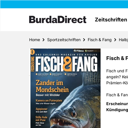
Zeitschriften
Home
Sportzeitschriften
Fisch & Fang
Halb
Fisch &
Fisch und F
angeln? Kei
Prämien-Kö
Fisch & Fan
monatlich e
Erscheinu
Herz begehr
Kündigung
das Thema A
Sachen Ausr
besten Ang