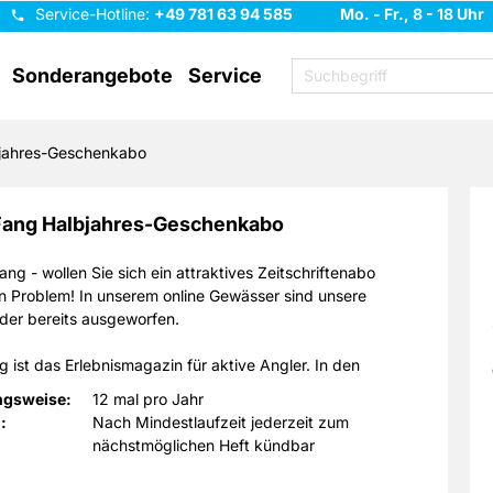
Service-Hotline:
+49 781 63 94 585
Mo. - Fr., 8 - 18 Uhr
Sonderangebote
Service
jahres-Geschenkabo
 Fang Halbjahres-Geschenkabo
ang - wollen Sie sich ein attraktives Zeitschriftenabo
n Problem! In unserem online Gewässer sind unsere
der bereits ausgeworfen.
g ist das Erlebnismagazin für aktive Angler. In den
rscheinenden Heften ist alles zu finden, was das Angler-
ngsweise:
12 mal pro Jahr
t. Der Schwerpunkt liegt auf praktischen Tipps rund um
:
Nach Mindestlaufzeit jederzeit zum
ngeln. Erfahren Sie alles zu den neusten Trends in
nächstmöglichen Heft kündbar
üstung und Zubehör und erfahren Sie direkt wo sie die
elreviere finden, um diese auszuprobieren. Auf dem neuen