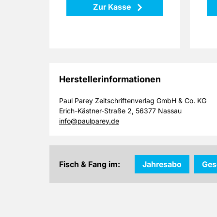
integrierte Weichkunststoff-
Zur Kasse
Elemente
Komplett mit Schlauchstück
Zurück
Herstellerinformationen
Paul Parey Zeitschriftenverlag GmbH & Co. KG
Erich-Kästner-Straße 2, 56377 Nassau
info@paulparey.de
Fisch & Fang im:
Jahresabo
Ges