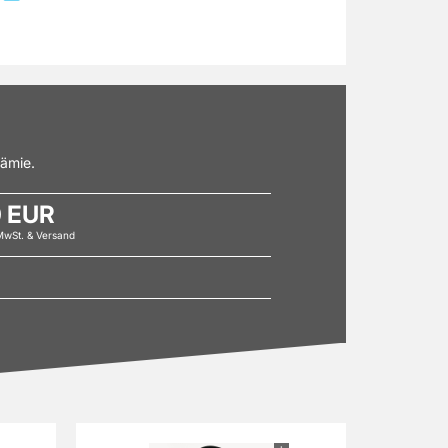
rämie.
0 EUR
 MwSt. & Versand