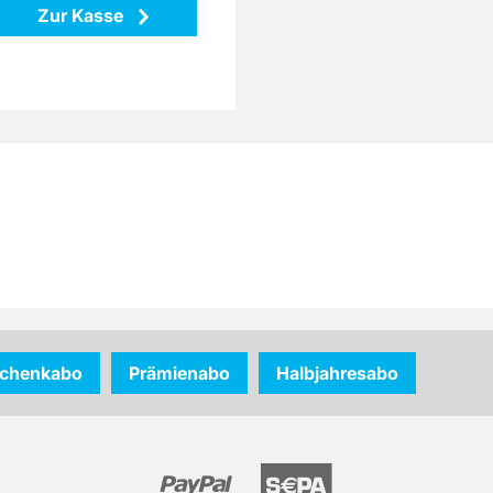
Maße: 18 x 18 x 25 cm
Zur Kasse
Material: Gusseisen
Zurück
chenkabo
Prämienabo
Halbjahresabo