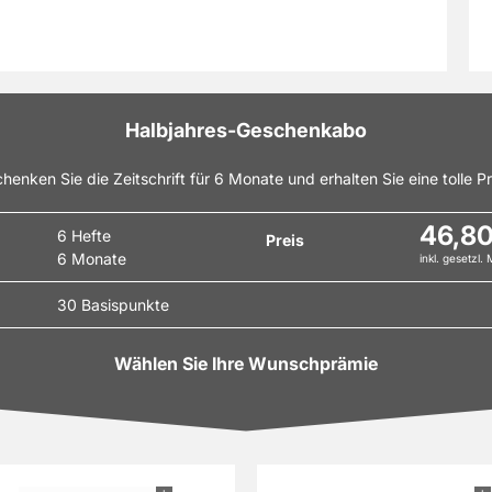
l Pareygo
sehen Sie unterhaltsame, spannende und
 Angelfilme - jederzeit und überall. Mit Fisch & Fang ist man
 eine Rutenspitze voraus.
Sie sich selbst von dem praxisorientierten Fachmagazin
en Sie keine Neuigkeiten aus der Welt des Angelsports.
Halbjahres-Geschenkabo
änger oder Profi, mit Fisch & Fang im Abo kann jeder den
n Fang machen.
henken Sie die Zeitschrift für 6 Monate und erhalten Sie eine tolle P
46,8
6 Hefte
Preis
6 Monate
inkl. gesetzl.
30 Basispunkte
Wählen Sie Ihre Wunschprämie