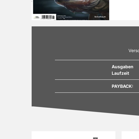
Videoporta
informative
eben immer
Überzeugen 
und verpass
Egal ob Anf
ganz große
Versc
Ausgaben
Laufzeit
PAYBACK: