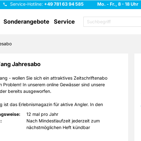
Service-Hotline:
+49 781 63 94 585
Mo. - Fr., 8 - 18 Uhr
Sonderangebote
Service
esabo
Fang Jahresabo
ang - wollen Sie sich ein attraktives Zeitschriftenabo
n Problem! In unserem online Gewässer sind unsere
der bereits ausgeworfen.
g ist das Erlebnismagazin für aktive Angler. In den
rscheinenden Heften ist alles zu finden, was das Angler-
ngsweise:
12 mal pro Jahr
t. Der Schwerpunkt liegt auf praktischen Tipps rund um
:
Nach Mindestlaufzeit jederzeit zum
ngeln. Erfahren Sie alles zu den neusten Trends in
nächstmöglichen Heft kündbar
üstung und Zubehör und erfahren Sie direkt wo sie die
elreviere finden, um diese auszuprobieren. Auf dem neuen