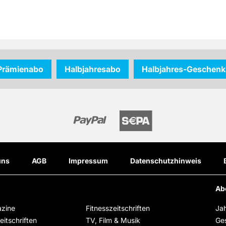
Prämienabo
Halbjahresabo
Halbjahres-Geschen
uns
AGB
Impressum
Datenschutzhinweis
Ab
zine
Fitnesszeitschriften
Ja
itschriften
TV, Film & Musik
Ge