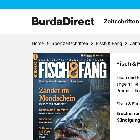
Zeitschriften
Home
Sportzeitschriften
Fisch & Fang
Jahr
Fisch & 
Fisch und F
angeln? Kei
Prämien-Kö
Fisch & Fan
monatlich e
Erscheinu
Herz begehr
Kündigung
das Thema A
Sachen Ausr
besten Ang