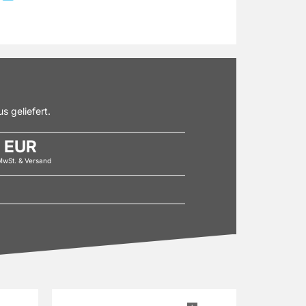
s geliefert.
0 EUR
 MwSt. & Versand