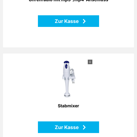
Zurück
Zur Kasse
i
Stabmixer
Das Küchengerät ist universell und flexibel einsetzbar. Egal
ob es sich dabei um Aufgaben wie das Zerkleinern oder
Hacken von Fleisch und Gemüse handelt, oder um das
Quirlen von Saucen, Cremes oder Mayonnaisen, der
Stabmixer liegt Ihnen sicher in der Hand und erledigt seine
Aufgaben. Im Lieferumfang enthalten sind ein 500 ml
Stabmixer
Mixbecher und eine Wandhalterung. Leistung: 170 Watt
Zur Kasse
Zurück