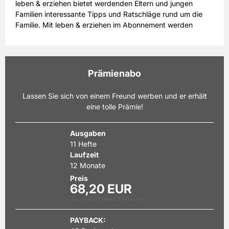
leben & erziehen bietet werdenden Eltern und jungen
Familien interessante Tipps und Ratschläge rund um die
Familie. Mit leben & erziehen im Abonnement werden
Schwerpunktthemen wie Schwangerschaft, Geburt,
Erziehung und Pflege nach und nach zu einem perfekten
Ratgeber. Das Magazin, das Sie im Halbjahres- oder
Jahresabo beziehen können, erscheint monatlich. Alle
Prämienabo
Informationen über die ersten Lebensjahre eines Kindes
können Sie mit dem leben & erziehen Abonnement
Lassen Sie sich von einem Freund werben und er erhält
kontinuierlich sammeln und aufbewahren. Jeder Ausgabe
eine tolle Prämie!
liegt ein Miniheft mit besonderen Themen bei, das sich
abheften lässt. Ein Geschenkeabo von leben & erziehen ist
auch das perfekte Geschenk zur Geburt eines neuen
Ausgaben
Erdenbürgers. Bestellen Sie leben & erziehen im Abo am
11 Hefte
besten gleich heute, für sich selbst oder für eine junge
Laufzeit
Familie, die Sie gern unterstützen möchten.
12 Monate
Preis
68,20 EUR
inkl. gesetzl. MwSt. & Versand
PAYBACK: