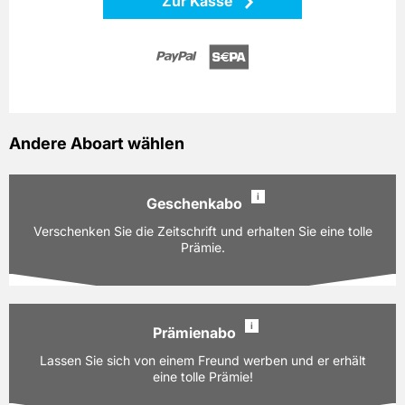
Zur Kasse
Andere Aboart wählen
i
Geschenkabo
Verschenken Sie die Zeitschrift und erhalten Sie eine tolle
Prämie.
i
Prämienabo
Ausgaben:
24 Hefte für je z.Zt. 4,50 EUR
Lassen Sie sich von einem Freund werben und er erhält
Laufzeit:
12 Monate
eine tolle Prämie!