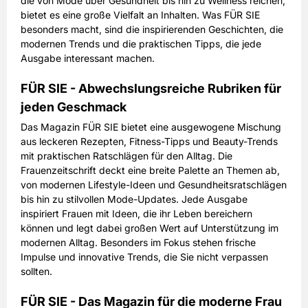
die von Mode über Gesundheit bis hin zu Wellness reichen,
54,00 EUR
Preis
bietet es eine große Vielfalt an Inhalten. Was FÜR SIE
inkl. gesetzl. MwSt. & Versand
besonders macht, sind die inspirierenden Geschichten, die
modernen Trends und die praktischen Tipps, die jede
Ausgabe interessant machen.
Prämie auswählen
FÜR SIE - Abwechslungsreiche Rubriken für
jeden Geschmack
Das Magazin FÜR SIE bietet eine ausgewogene Mischung
aus leckeren Rezepten, Fitness-Tipps und Beauty-Trends
mit praktischen Ratschlägen für den Alltag. Die
Frauenzeitschrift deckt eine breite Palette an Themen ab,
von modernen Lifestyle-Ideen und Gesundheitsratschlägen
bis hin zu stilvollen Mode-Updates. Jede Ausgabe
inspiriert Frauen mit Ideen, die ihr Leben bereichern
können und legt dabei großen Wert auf Unterstützung im
modernen Alltag. Besonders im Fokus stehen frische
Impulse und innovative Trends, die Sie nicht verpassen
sollten.
FÜR SIE - Das Magazin für die moderne Frau