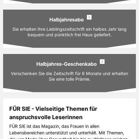
PAYBACK:
60 Basispunkte
108,00 EUR
Preis
i
inkl. gesetzl. MwSt. & Versand
Halbjahresabo
Ausgaben:
24 Hefte für je z.Zt. 4,50 EUR
Sie erhalten Ihre Lieblingszeitschrift ein halbes Jahr lang
Prämie auswählen
Laufzeit:
bequem und pünktlich frei Haus geliefert.
12 Monate
PAYBACK:
60 Basispunkte
108,00 EUR
Preis
i
inkl. gesetzl. MwSt. & Versand
Halbjahres-Geschenkabo
Ausgaben:
12 Hefte für je z.Zt. 4,50 EUR
Verschenken Sie die Zeitschrift für 6 Monate und erhalten
Prämie auswählen
Laufzeit:
6 Monate
Sie eine tolle Prämie.
PAYBACK:
30 Basispunkte
54,00 EUR
Preis
inkl. gesetzl. MwSt. & Versand
FÜR SIE - Vielseitige Themen für
anspruchsvolle Leserinnen
Ausgaben:
12 Hefte für je z.Zt. 4,50 EUR
Prämie auswählen
Laufzeit:
6 Monate
FÜR SIE ist das Magazin, das Frauen in allen
Lebensbereichen unterstützt und unterhält. Mit Themen,
PAYBACK:
30 Basispunkte