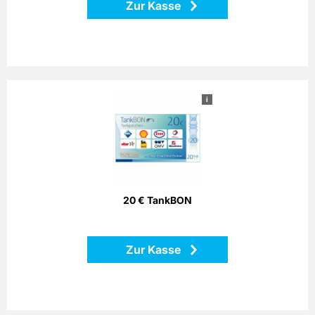
Zur Kasse
i
20 € TankBON
Bezahlen Sie einfach mit dem Bonago-Tankgutschein. Der
Bonago-Tankgutschein ist einlösbar per Telefon, Postalisch
oder Internet gegen Gutschein an zahlreichen
Partnertankstellen in ganz Deutschland.
20 € TankBON
Zurück
Zur Kasse